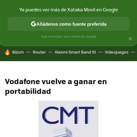
Ya puedes ver más de Xataka Movil en Google
CONECTIVIDAD
MÓVIL Y SOCIEDAD
APLICACIONES
COM
Añádenos como fuente preferida
Solo necesitas una cuenta de Google
×
HOY SE HABLA DE
Bizum
Router
Xiaomi Smart Band 10
Videojuegos
Vodafone vuelve a ganar en
portabilidad