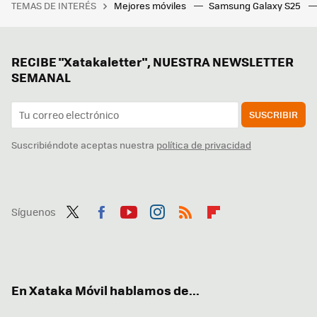
TEMAS DE INTERÉS
Mejores móviles
Samsung Galaxy S25
RECIBE "Xatakaletter", NUESTRA NEWSLETTER
SEMANAL
SUSCRIBIR
Suscribiéndote aceptas nuestra
política de privacidad
Síguenos
Twit
Fac
You
Inst
RSS
Flip
ter
ebo
tub
agr
boa
ok
e
am
rd
En Xataka Móvil hablamos de...