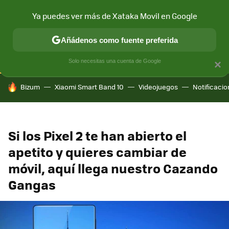
Ya puedes ver más de Xataka Movil en Google
CONECTIVIDAD
MÓVIL Y SOCIEDAD
APLICACIONES
COM
Añádenos como fuente preferida
Solo necesitas una cuenta de Google
×
HOY SE HABLA DE
Bizum
Xiaomi Smart Band 10
Videojuegos
Notificaci
Si los Pixel 2 te han abierto el
apetito y quieres cambiar de
móvil, aquí llega nuestro Cazando
Gangas