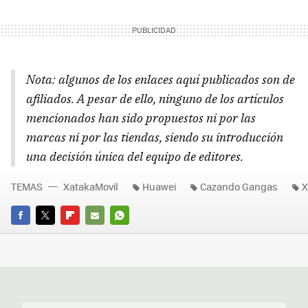
Nota: algunos de los enlaces aquí publicados son de
afiliados. A pesar de ello, ninguno de los artículos
mencionados han sido propuestos ni por las
marcas ni por las tiendas, siendo su introducción
una decisión única del equipo de editores.
TEMAS
XatakaMovil
Huawei
Cazando Gangas
X
FACEBOOK
TWITTER
FLIPBOARD
E-
WHATSAPP
MAIL