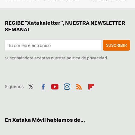
RECIBE "Xatakaletter", NUESTRA NEWSLETTER
SEMANAL
SUSCRIBIR
Suscribiéndote aceptas nuestra
política de privacidad
Síguenos
Twit
Fac
You
Inst
RSS
Flip
ter
ebo
tub
agr
boa
ok
e
am
rd
En Xataka Móvil hablamos de...