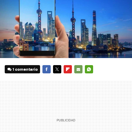
1 comentario
FACEBOOK
TWITTER
FLIPBOARD
E-
WHATSAPP
MAIL