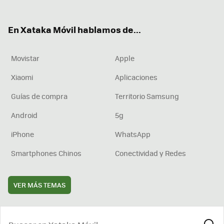
ter
ebo
tub
agr
boa
ok
e
am
rd
En Xataka Móvil hablamos de...
Movistar
Apple
Xiaomi
Aplicaciones
Guías de compra
Territorio Samsung
Android
5g
iPhone
WhatsApp
Smartphones Chinos
Conectividad y Redes
VER MÁS TEMAS