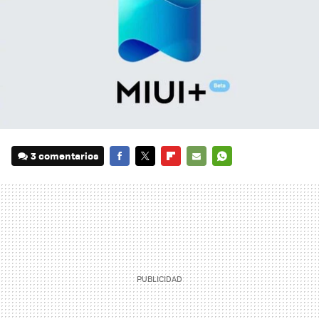
3 comentarios
FACEBOOK
TWITTER
FLIPBOARD
E-
WHATSAPP
MAIL