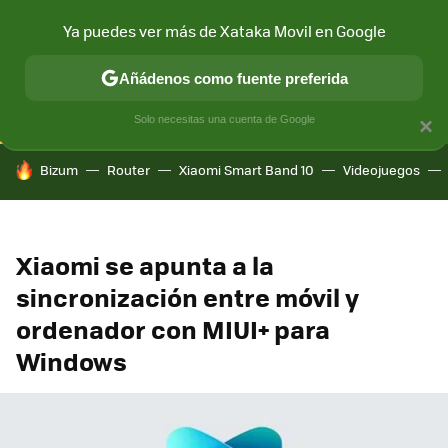
Ya puedes ver más de Xataka Movil en Google
CONECTIVIDAD
MÓVIL Y SOCIEDAD
APLICACIONES
COM
Añádenos como fuente preferida
Solo necesitas una cuenta de Google
×
HOY SE HABLA DE
Bizum
Router
Xiaomi Smart Band 10
Videojuegos
Xiaomi se apunta a la
sincronización entre móvil y
ordenador con MIUI+ para
Windows