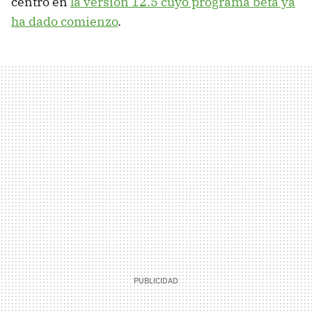
centró en
la versión 12.5 cuyo programa beta ya
ha dado comienzo
.