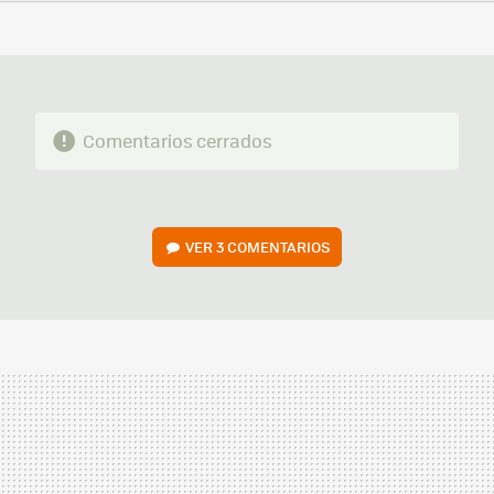
FACEBOOK
TWITTER
FLIPBOARD
E-
WHATSAPP
MAIL
Comentarios cerrados
VER
3 COMENTARIOS