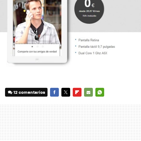
12 comentarios
FACEBOOK
TWITTER
FLIPBOARD
E-
WHATSAPP
MAIL