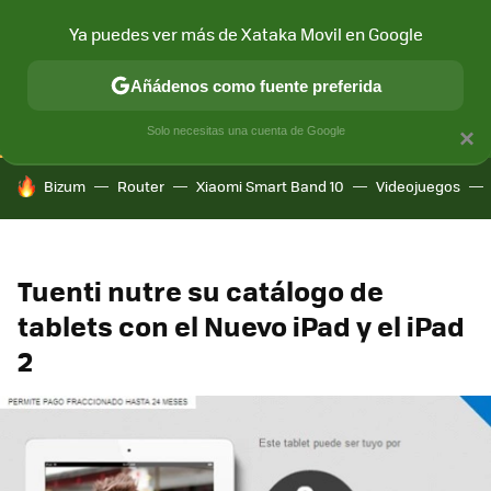
Ya puedes ver más de Xataka Movil en Google
CONECTIVIDAD
MÓVIL Y SOCIEDAD
APLICACIONES
COM
Añádenos como fuente preferida
Solo necesitas una cuenta de Google
×
HOY SE HABLA DE
Bizum
Router
Xiaomi Smart Band 10
Videojuegos
Tuenti nutre su catálogo de
tablets con el Nuevo iPad y el iPad
2