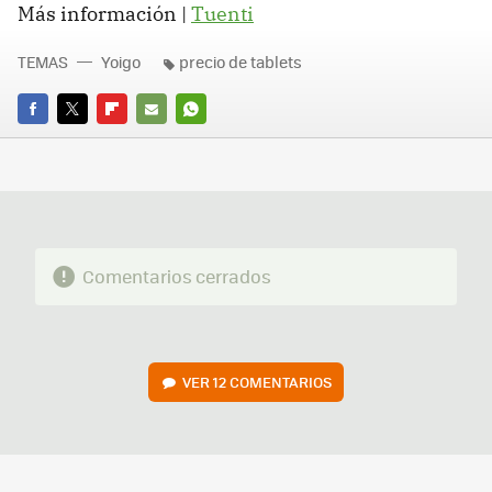
Más información |
Tuenti
TEMAS
Yoigo
precio de tablets
FACEBOOK
TWITTER
FLIPBOARD
E-
WHATSAPP
MAIL
Comentarios cerrados
VER
12 COMENTARIOS