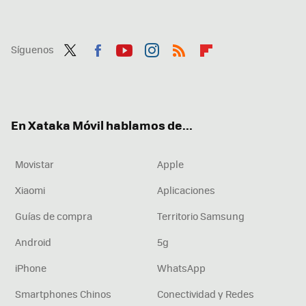
Síguenos
Twit
Fac
You
Inst
RSS
Flip
ter
ebo
tub
agr
boa
ok
e
am
rd
En Xataka Móvil hablamos de...
Movistar
Apple
Xiaomi
Aplicaciones
Guías de compra
Territorio Samsung
Android
5g
iPhone
WhatsApp
Smartphones Chinos
Conectividad y Redes