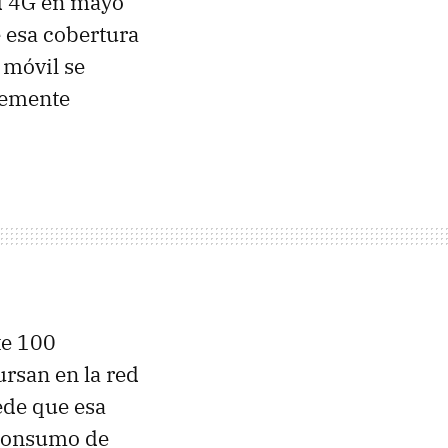
ed 4G en mayo
e esa cobertura
 móvil se
lemente
te 100
ursan en la red
ede que esa
 consumo de