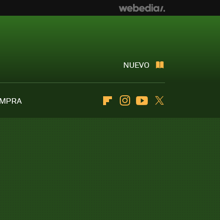
NUEVO
OMPRA
Flipboard
Instagram
Youtube
Twitter