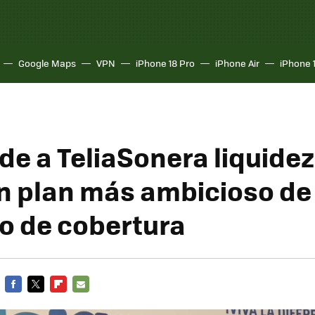
Google Maps
VPN
iPhone 18 Pro
iPhone Air
iPhone 
de a TeliaSonera liquide
n plan más ambicioso de
 de cobertura
FACEBOOK
TWITTER
FLIPBOARD
E-