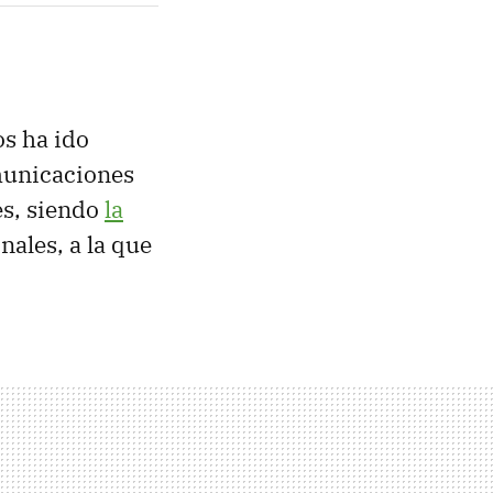
os ha ido
omunicaciones
es, siendo
la
nales, a la que