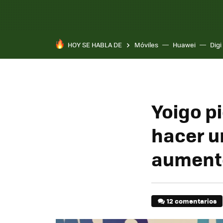
HOY SE HABLA DE
Móviles
Huawei
Digi
Yoigo pi
hacer u
aumento
12 comentarios