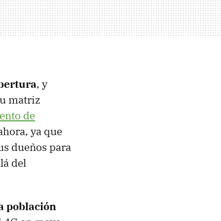
bertura
, y
u matriz
ento de
 ahora, ya que
sus dueños para
lá del
la población