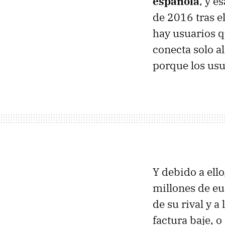
española
, y e
de 2016 tras e
hay usuarios q
conecta solo a
porque los usu
Y debido a ell
millones de eur
de su rival y 
factura baje, 