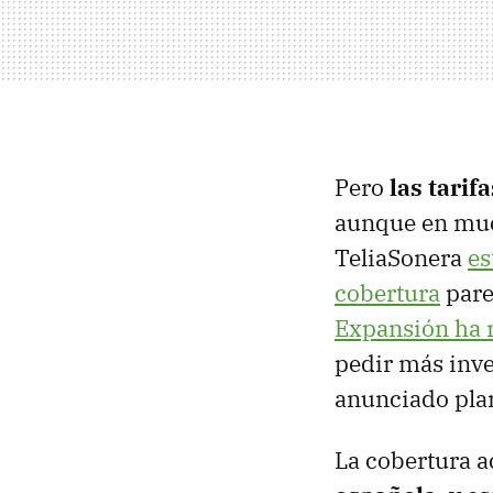
Pero
las tari
aunque en muc
TeliaSonera
es
cobertura
parec
Expansión ha 
pedir más inve
anunciado pla
La cobertura a