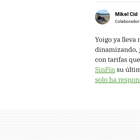
Mikel Cid
Colaborador
Yoigo ya lleva 
dinamizando, j
con tarifas qu
SinFín
su últim
solo ha respo