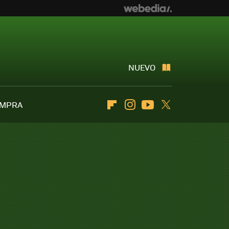
NUEVO
OMPRA
Flipboard
Instagram
Youtube
Twitter