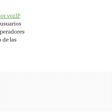
por vozIP
 usuarios
operadores
 de las