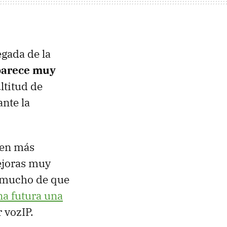
egada de la
parece muy
titud de
nte la
cen más
ejoras muy
o mucho de que
na futura una
 vozIP.