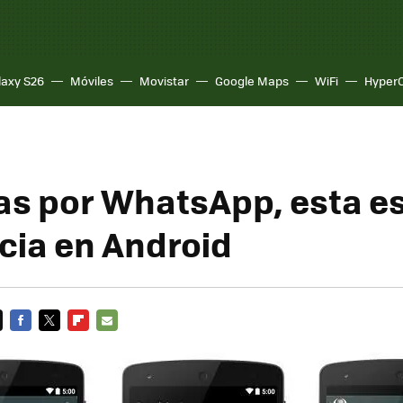
laxy S26
Móviles
Movistar
Google Maps
WiFi
Hyper
s por WhatsApp, esta es
cia en Android
FACEBOOK
TWITTER
FLIPBOARD
E-
MAIL