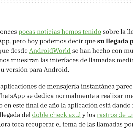
tonces
pocas noticias hemos tenido
sobre la ll
App, pero hoy podemos decir que
su llegada 
 que desde
AndroidWorld
se han hecho con mul
os muestran las interfaces de llamadas media
su versión para Android.
 aplicaciones de mensajería instantánea pare
hatsApp se dedica normalmente a realizar m
o en este final de año la aplicación está dand
 llegada del
doble check azul
y los
rastros de u
ora toca recuperar el tema de las llamadas por