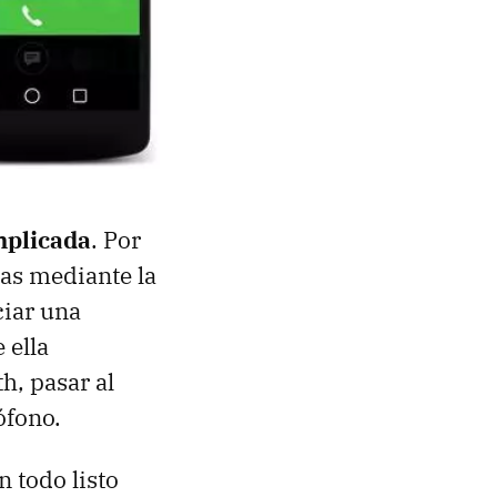
mplicada
. Por
das mediante la
ciar una
 ella
h, pasar al
ófono.
n todo listo