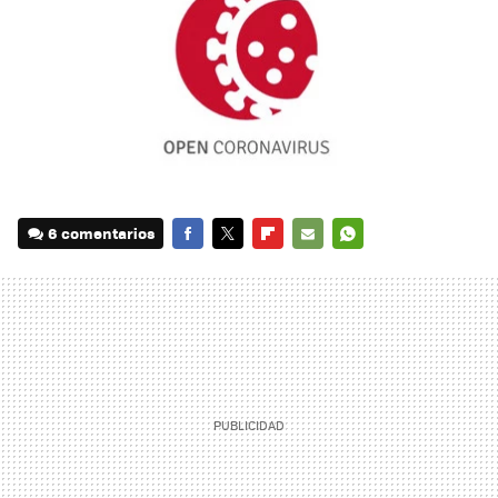
6 comentarios
FACEBOOK
TWITTER
FLIPBOARD
E-
WHATSAPP
MAIL