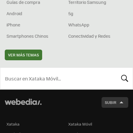
Guías de compra
Territorio Samsung
Android
5g
iPhone
WhatsApp
Smartphones Chinos
Conectividad y Redes
VER MÁS TEMAS
BUSCA
SUBIR
Xataka
Xataka Móvil