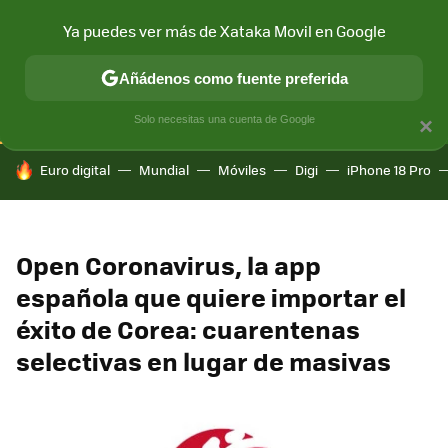
Ya puedes ver más de Xataka Movil en Google
CONECTIVIDAD
MÓVIL Y SOCIEDAD
APLICACIONES
COM
Añádenos como fuente preferida
Solo necesitas una cuenta de Google
×
HOY SE HABLA DE
Euro digital
Mundial
Móviles
Digi
iPhone 18 Pro
Open Coronavirus, la app
española que quiere importar el
éxito de Corea: cuarentenas
selectivas en lugar de masivas