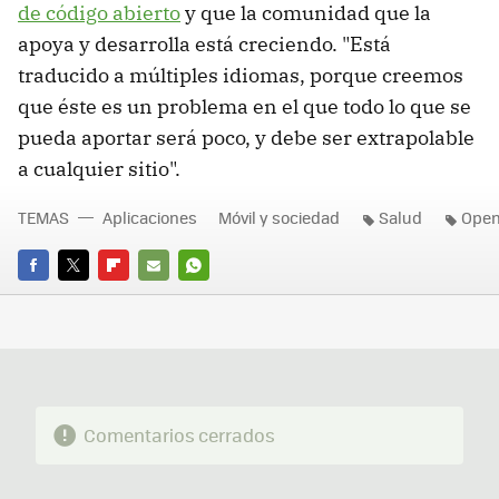
de código abierto
y que la comunidad que la
apoya y desarrolla está creciendo. "Está
traducido a múltiples idiomas, porque creemos
que éste es un problema en el que todo lo que se
pueda aportar será poco, y debe ser extrapolable
a cualquier sitio".
TEMAS
Aplicaciones
Móvil y sociedad
Salud
Open
FACEBOOK
TWITTER
FLIPBOARD
E-
WHATSAPP
MAIL
Comentarios cerrados