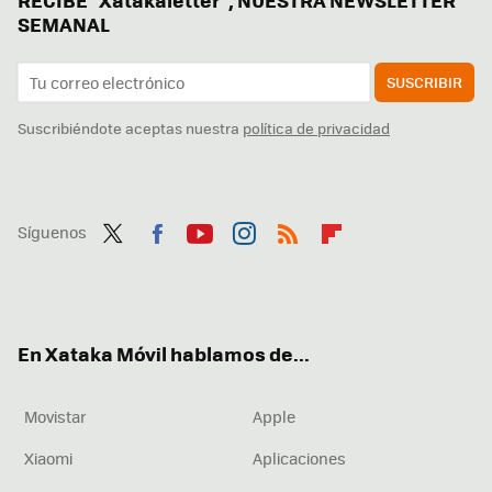
SEMANAL
SUSCRIBIR
Suscribiéndote aceptas nuestra
política de privacidad
Síguenos
Twit
Fac
You
Inst
RSS
Flip
ter
ebo
tub
agr
boa
ok
e
am
rd
En Xataka Móvil hablamos de...
Movistar
Apple
Xiaomi
Aplicaciones