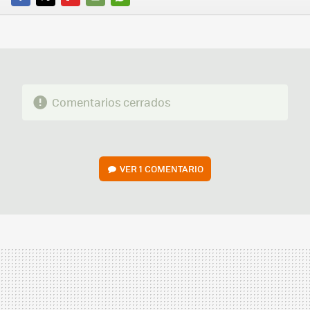
FACEBOOK
TWITTER
FLIPBOARD
E-
WHATSAPP
MAIL
Comentarios cerrados
VER
1 COMENTARIO