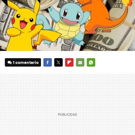
1 comentario
FACEBOOK
TWITTER
FLIPBOARD
E-
WHATSAPP
MAIL