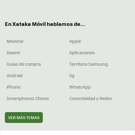
ter
ebo
tub
agr
boa
ok
e
am
rd
En Xataka Móvil hablamos de...
Movistar
Apple
Xiaomi
Aplicaciones
Guías de compra
Territorio Samsung
Android
5g
iPhone
WhatsApp
Smartphones Chinos
Conectividad y Redes
VER MÁS TEMAS