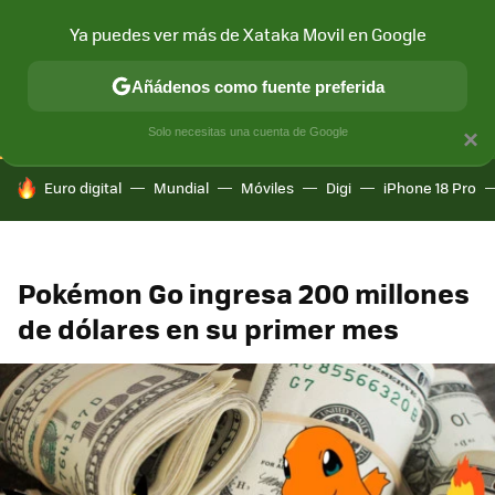
Ya puedes ver más de Xataka Movil en Google
CONECTIVIDAD
MÓVIL Y SOCIEDAD
APLICACIONES
COM
Añádenos como fuente preferida
Solo necesitas una cuenta de Google
×
HOY SE HABLA DE
Euro digital
Mundial
Móviles
Digi
iPhone 18 Pro
Pokémon Go ingresa 200 millones
de dólares en su primer mes