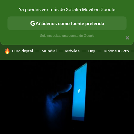
Ya puedes ver más de Xataka Movil en Google
MENÚ
NUEVO
Añádenos como fuente preferida
CONECTIVIDAD
MÓVIL Y SOCIEDAD
APLICACIONES
COM
Solo necesitas una cuenta de Google
×
HOY SE HABLA DE
Euro digital
Mundial
Móviles
Digi
iPhone 18 Pro