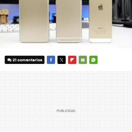
21 comentarios
FACEBOOK
TWITTER
FLIPBOARD
E-
WHATSAPP
MAIL