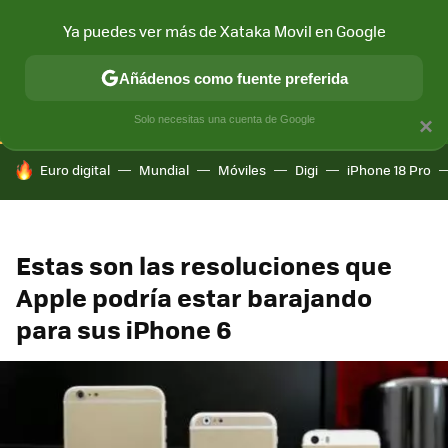
Ya puedes ver más de Xataka Movil en Google
CONECTIVIDAD
MÓVIL Y SOCIEDAD
APLICACIONES
COM
Añádenos como fuente preferida
Solo necesitas una cuenta de Google
×
HOY SE HABLA DE
Euro digital
Mundial
Móviles
Digi
iPhone 18 Pro
Estas son las resoluciones que
Apple podría estar barajando
para sus iPhone 6