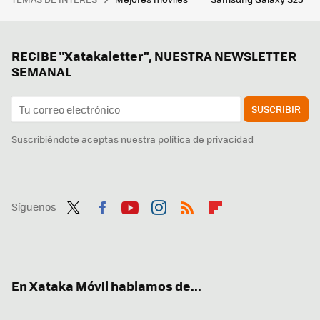
RECIBE "Xatakaletter", NUESTRA NEWSLETTER
SEMANAL
SUSCRIBIR
Suscribiéndote aceptas nuestra
política de privacidad
Síguenos
Twit
Fac
You
Inst
RSS
Flip
ter
ebo
tub
agr
boa
ok
e
am
rd
En Xataka Móvil hablamos de...