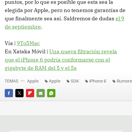
puntos, por lo que es posible que esta sea la
elegida por Apple, pero no tenemos garantías de
que finalmente sea así. Saldremos de dudas
el 9
de septiembre
.
Vía |
9To5Mac
En Xataka Móvil |
Una nueva filtración revela
que el iPhone 6 podría conformarse con el
gigabyte de RAM del 5 y el 5s
TEMAS
Apple
Apple
SDK
iPhone 6
Rumore
FACEBOOK
TWITTER
FLIPBOARD
E-
WHATSAPP
MAIL