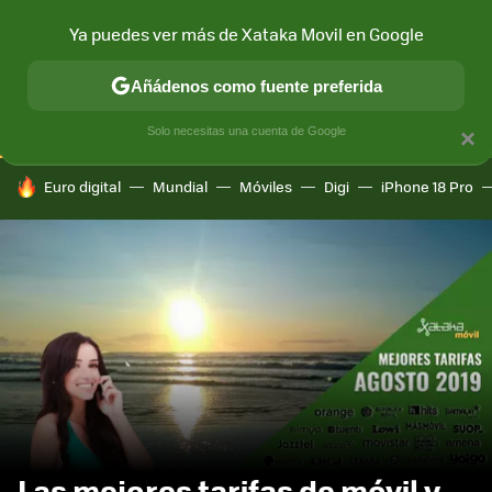
Ya puedes ver más de Xataka Movil en Google
CONECTIVIDAD
MÓVIL Y SOCIEDAD
APLICACIONES
COM
Añádenos como fuente preferida
Solo necesitas una cuenta de Google
×
HOY SE HABLA DE
Euro digital
Mundial
Móviles
Digi
iPhone 18 Pro
Las mejores tarifas de móvil y