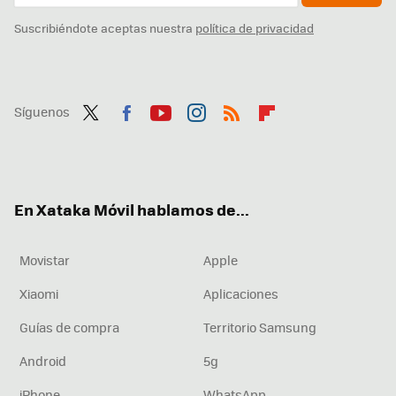
Suscribiéndote aceptas nuestra
política de privacidad
Síguenos
Twit
Fac
You
Inst
RSS
Flip
ter
ebo
tub
agr
boa
ok
e
am
rd
En Xataka Móvil hablamos de...
Movistar
Apple
Xiaomi
Aplicaciones
Guías de compra
Territorio Samsung
Android
5g
iPhone
WhatsApp