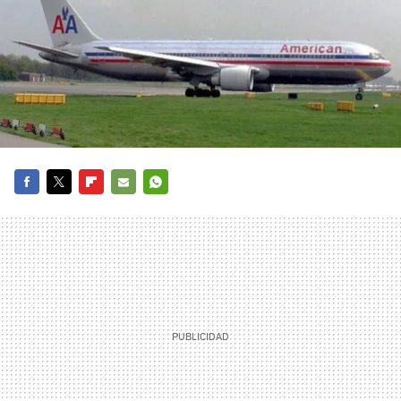
FACEBOOK
TWITTER
FLIPBOARD
E-
WHATSAPP
MAIL