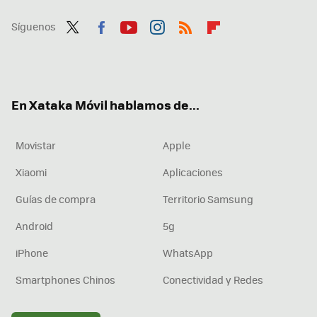
Síguenos
Twit
Fac
You
Inst
RSS
Flip
ter
ebo
tub
agr
boa
ok
e
am
rd
En Xataka Móvil hablamos de...
Movistar
Apple
Xiaomi
Aplicaciones
Guías de compra
Territorio Samsung
Android
5g
iPhone
WhatsApp
Smartphones Chinos
Conectividad y Redes