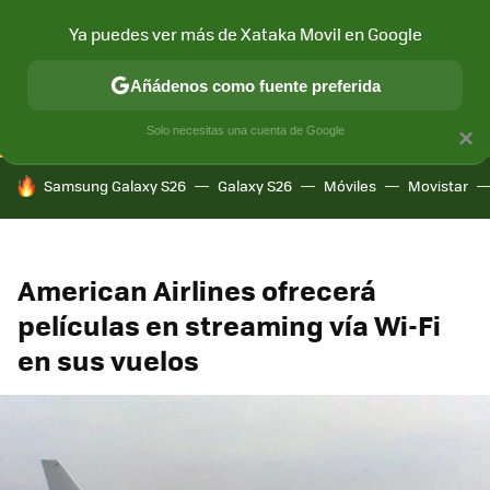
Ya puedes ver más de Xataka Movil en Google
CONECTIVIDAD
MÓVIL Y SOCIEDAD
APLICACIONES
COM
Añádenos como fuente preferida
Solo necesitas una cuenta de Google
×
HOY SE HABLA DE
Samsung Galaxy S26
Galaxy S26
Móviles
Movistar
American Airlines ofrecerá
películas en streaming vía Wi-Fi
en sus vuelos