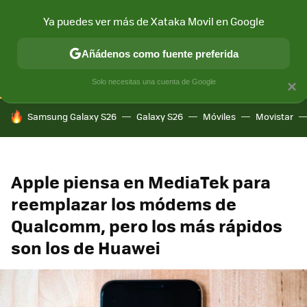
Ya puedes ver más de Xataka Movil en Google
CONECTIVIDAD
MÓVIL Y SOCIEDAD
APLICACIONES
COM
Añádenos como fuente preferida
Solo necesitas una cuenta de Google
×
HOY SE HABLA DE
Samsung Galaxy S26
Galaxy S26
Móviles
Movistar
Apple piensa en MediaTek para
reemplazar los módems de
Qualcomm, pero los más rápidos
son los de Huawei