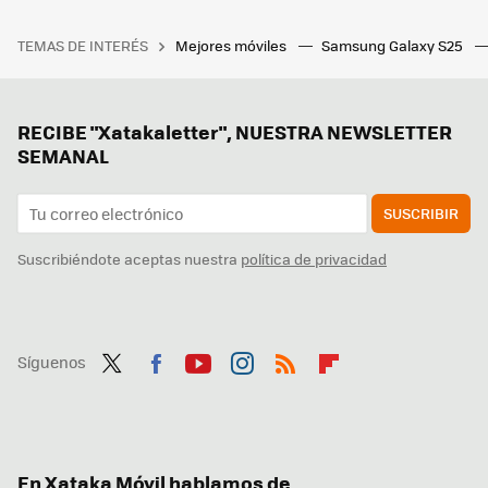
TEMAS DE INTERÉS
Mejores móviles
Samsung Galaxy S25
RECIBE "Xatakaletter", NUESTRA NEWSLETTER
SEMANAL
SUSCRIBIR
Suscribiéndote aceptas nuestra
política de privacidad
Síguenos
Twit
Fac
You
Inst
RSS
Flip
ter
ebo
tub
agr
boa
ok
e
am
rd
En Xataka Móvil hablamos de...