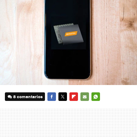
8 comentarios
FACEBOOK
TWITTER
FLIPBOARD
E-
WHATSAPP
MAIL