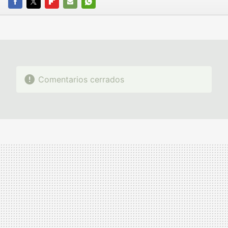
FACEBOOK
TWITTER
FLIPBOARD
E-
WHATSAPP
MAIL
Comentarios cerrados