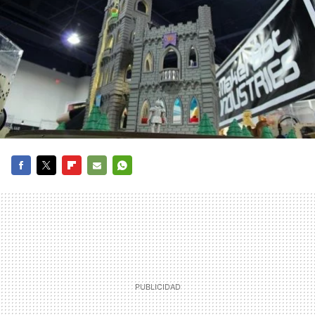
FACEBOOK
TWITTER
FLIPBOARD
E-
WHATSAPP
MAIL