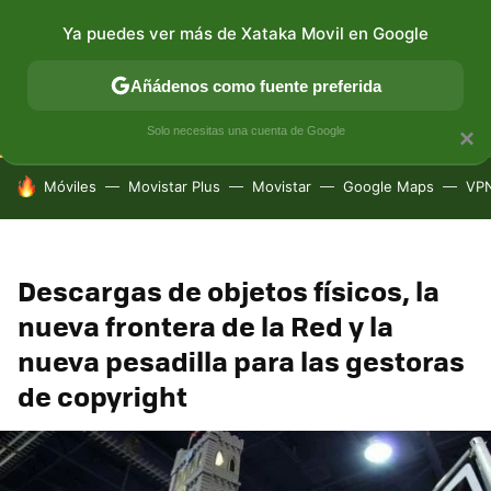
Ya puedes ver más de Xataka Movil en Google
CONECTIVIDAD
MÓVIL Y SOCIEDAD
APLICACIONES
Añádenos como fuente preferida
Solo necesitas una cuenta de Google
×
HOY SE HABLA DE
Móviles
Movistar Plus
Movistar
Google Maps
VP
Descargas de objetos físicos, la
nueva frontera de la Red y la
nueva pesadilla para las gestoras
de copyright