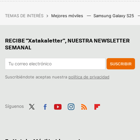
TEMAS DE INTERÉS
Mejores móviles
Samsung Galaxy S25
RECIBE "Xatakaletter", NUESTRA NEWSLETTER
SEMANAL
SUSCRIBIR
Suscribiéndote aceptas nuestra
política de privacidad
Síguenos
Twit
Fac
You
Inst
RSS
Flip
ter
ebo
tub
agr
boa
ok
e
am
rd