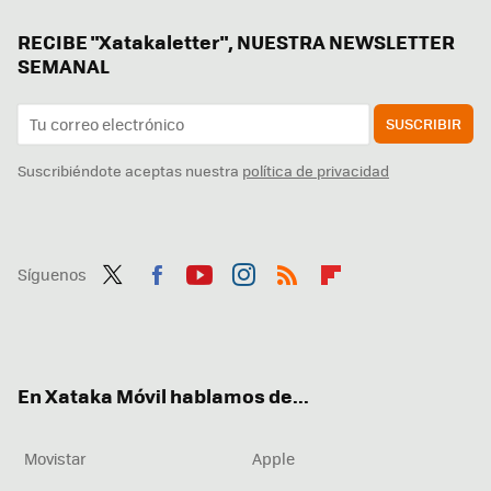
RECIBE "Xatakaletter", NUESTRA NEWSLETTER
SEMANAL
SUSCRIBIR
Suscribiéndote aceptas nuestra
política de privacidad
Síguenos
Twit
Fac
You
Inst
RSS
Flip
ter
ebo
tub
agr
boa
ok
e
am
rd
En Xataka Móvil hablamos de...
Movistar
Apple