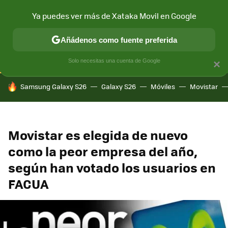
Ya puedes ver más de Xataka Movil en Google
CONECTIVIDAD
MÓVIL Y SOCIEDAD
APLICACIONES
COM
Añádenos como fuente preferida
Solo necesitas una cuenta de Google
×
HOY SE HABLA DE
Samsung Galaxy S26
Galaxy S26
Móviles
Movistar
Movistar es elegida de nuevo
como la peor empresa del año,
según han votado los usuarios en
FACUA