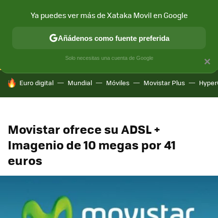
Ya puedes ver más de Xataka Movil en Google
CONECTIVIDAD
MÓVIL Y SOCIEDAD
APLICACIONES
COM
Añádenos como fuente preferida
Solo necesitas una cuenta de Google
×
HOY SE HABLA DE
Euro digital
Mundial
Móviles
Movistar Plus
Hyper
Movistar ofrece su ADSL +
Imagenio de 10 megas por 41
euros