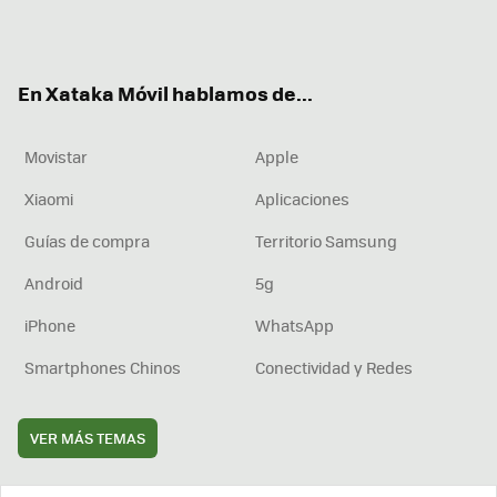
Twit
Fac
You
Inst
RSS
Flip
ter
ebo
tub
agr
boa
ok
e
am
rd
En Xataka Móvil hablamos de...
Movistar
Apple
Xiaomi
Aplicaciones
Guías de compra
Territorio Samsung
Android
5g
iPhone
WhatsApp
Smartphones Chinos
Conectividad y Redes
VER MÁS TEMAS