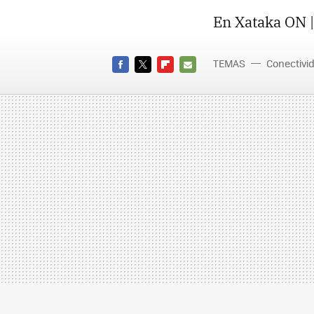
En Xataka ON 
TEMAS
Conectivi
FACEBOOK
TWITTER
FLIPBOARD
E-
MAIL