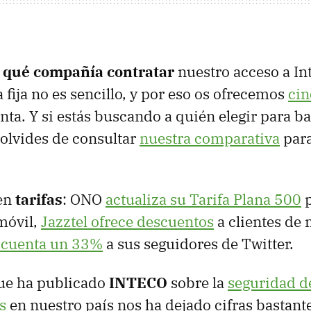
 qué compañía contratar
nuestro acceso a In
fija no es sencillo, y por eso os ofrecemos
cin
nta. Y si estás buscando a quién elegir para 
 olvides de consultar
nuestra comparativa
para
en
tarifas
: ONO
actualiza su Tarifa Plana 500
p
móvil,
Jazztel ofrece descuentos
a clientes de 
scuenta un 33%
a sus seguidores de Twitter.
que ha publicado
INTECO
sobre la
seguridad de
s
en nuestro país nos ha dejado cifras bastant