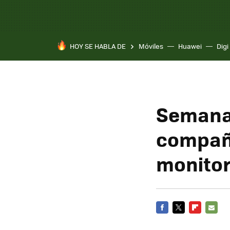
HOY SE HABLA DE
Móviles
Huawei
Digi
Semana 
compañí
monitor
FACEBOOK
TWITTER
FLIPBOARD
E-