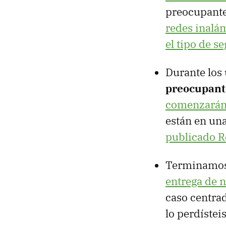
preocupante
redes inalá
el tipo de s
Durante los
preocupant
comenzarán 
están en un
publicado R
Terminamos
entrega de n
caso centrad
lo perdístei