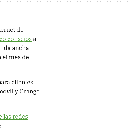
ternet de
co consejos
a
banda ancha
 el mes de
ara clientes
móvil y Orange
 las redes
e