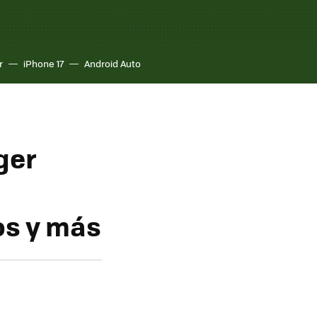
r
iPhone 17
Android Auto
ger
os y más