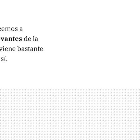
ecemos a
evantes
de la
viene bastante
sí.