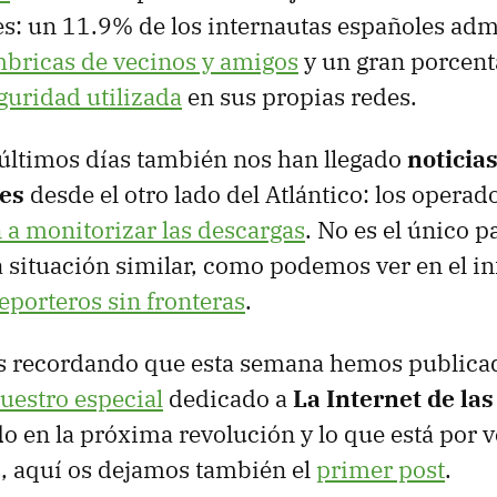
s: un 11.9% de los internautas españoles ad
mbricas de vecinos y amigos
y un gran porcent
eguridad utilizada
en sus propias redes.
 últimos días también nos han llegado
noticia
es
desde el otro lado del Atlántico: los operad
a monitorizar las descargas
. No es el único 
a situación similar, como podemos ver en el i
eporteros sin fronteras
.
 recordando que esta semana hemos public
uestro especial
dedicado a
La Internet de las
o en la próxima revolución y lo que está por ve
s, aquí os dejamos también el
primer post
.