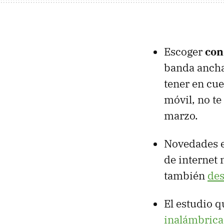
Escoger
con
banda ancha 
tener en cue
móvil, no te
marzo.
Novedades 
de internet 
también
de
El estudio 
inalámbrica