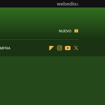
NUEVO
OMPRA
Flipboard
Instagram
Youtube
Twitter