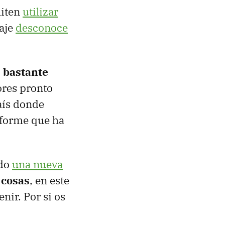
miten
utilizar
aje
desconoce
s bastante
ores pronto
país donde
nforme que ha
ado
una nueva
 cosas
, en este
nir. Por si os