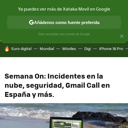
Ya puedes ver más de Xataka Movil en Google
CONECTIVIDAD
MÓVIL Y SOCIEDAD
APLICACIONES
COM
Añádenos como fuente preferida
Solo necesitas una cuenta de Google
×
HOY SE HABLA DE
Euro digital
Mundial
Móviles
Digi
iPhone 18 Pro
Semana On: Incidentes en la
nube, seguridad, Gmail Call en
España y más.