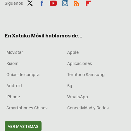
Síguenos
Twit
Fac
You
Inst
RSS
Flip
ter
ebo
tub
agr
boa
ok
e
am
rd
En Xataka Móvil hablamos de...
Movistar
Apple
Xiaomi
Aplicaciones
Guías de compra
Territorio Samsung
Android
5g
iPhone
WhatsApp
Smartphones Chinos
Conectividad y Redes
VER MÁS TEMAS