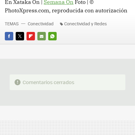
En Xataka On |
Semana On
Foto | ©
PhotoXpress.com, reproducida con autorización
TEMAS
Conectividad
Conectividad y Redes
FACEBOOK
TWITTER
FLIPBOARD
E-
WHATSAPP
MAIL
Comentarios cerrados