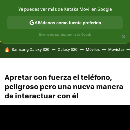
Ya puedes ver más de Xataka Movil en Google
CONECTIVIDAD
MÓVIL Y SOCIEDAD
APLICACIONES
COM
Añádenos como fuente preferida
Solo necesitas una cuenta de Google
×
HOY SE HABLA DE
Samsung Galaxy S26
Galaxy S26
Móviles
Movistar
Apretar con fuerza el teléfono,
peligroso pero una nueva manera
de interactuar con él