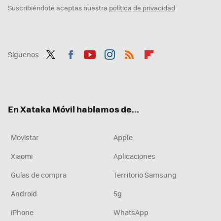
Suscribiéndote aceptas nuestra
política de privacidad
Síguenos
Twit
Fac
You
Inst
RSS
Flip
ter
ebo
tub
agr
boa
ok
e
am
rd
En Xataka Móvil hablamos de...
Movistar
Apple
Xiaomi
Aplicaciones
Guías de compra
Territorio Samsung
Android
5g
iPhone
WhatsApp