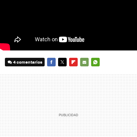
4 comentarios
FACEBOOK
TWITTER
FLIPBOARD
E-
WHATSAPP
MAIL