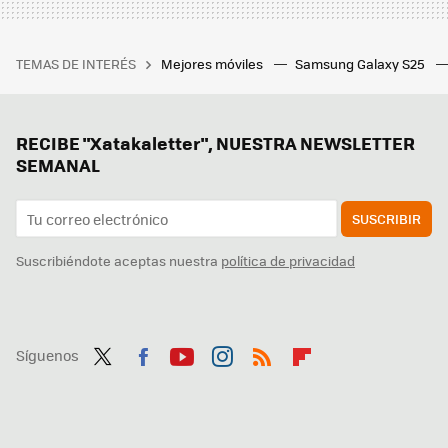
TEMAS DE INTERÉS
Mejores móviles
Samsung Galaxy S25
RECIBE "Xatakaletter", NUESTRA NEWSLETTER
SEMANAL
SUSCRIBIR
Suscribiéndote aceptas nuestra
política de privacidad
Síguenos
Twit
Fac
You
Inst
RSS
Flip
ter
ebo
tub
agr
boa