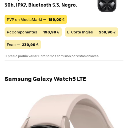
30h, IPX7, Bluetooth 5.3, Negro.
PVP en MediaMarkt —
189,00
€
PcComponentes —
198,99
€
El Corte Inglés —
239,90
€
Fnac —
239,99
€
El precio podría variar. Obtenemos comisión por estos enlaces
Samsung Galaxy Watch5 LTE