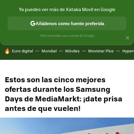
Ya puedes ver más de Xataka Movil en Google
MENÚ
NUEVO
Añádenos como fuente preferida
CONECTIVIDAD
MÓVIL Y SOCIEDAD
APLICACIONES
COM
Solo necesitas una cuenta de Google
×
HOY SE HABLA DE
Euro digital
Mundial
Móviles
Movistar Plus
Hyper
Estos son las cinco mejores
ofertas durante los Samsung
Days de MediaMarkt: ¡date prisa
antes de que vuelen!