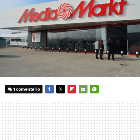
1 comentario
FACEBOOK
TWITTER
FLIPBOARD
E-
WHATSAPP
MAIL