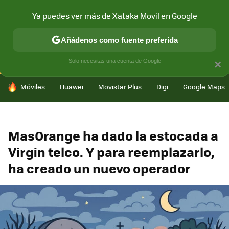
Ya puedes ver más de Xataka Movil en Google
CONECTIVIDAD
MÓVIL Y SOCIEDAD
APLICACIONES
COM
Añádenos como fuente preferida
Solo necesitas una cuenta de Google
×
HOY SE HABLA DE
Móviles
Huawei
Movistar Plus
Digi
Google Maps
MasOrange ha dado la estocada a
Virgin telco. Y para reemplazarlo,
ha creado un nuevo operador