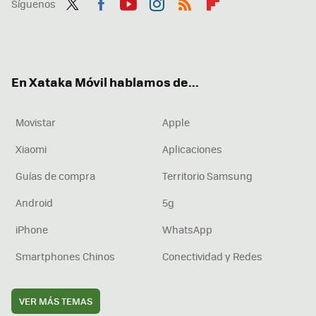
Síguenos
Twit
Fac
You
Inst
RSS
Flip
ter
ebo
tub
agr
boa
ok
e
am
rd
En Xataka Móvil hablamos de...
Movistar
Apple
Xiaomi
Aplicaciones
Guías de compra
Territorio Samsung
Android
5g
iPhone
WhatsApp
Smartphones Chinos
Conectividad y Redes
VER MÁS TEMAS