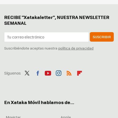
RECIBE "Xatakaletter", NUESTRA NEWSLETTER
SEMANAL
SUSCRIBIR
Suscribiéndote aceptas nuestra
política de privacidad
Síguenos
Twit
Fac
You
Inst
RSS
Flip
ter
ebo
tub
agr
boa
ok
e
am
rd
En Xataka Móvil hablamos de...
Movistar
Apple