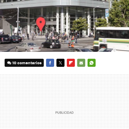
10 comentarios
FACEBOOK
TWITTER
FLIPBOARD
E-
WHATSAPP
MAIL