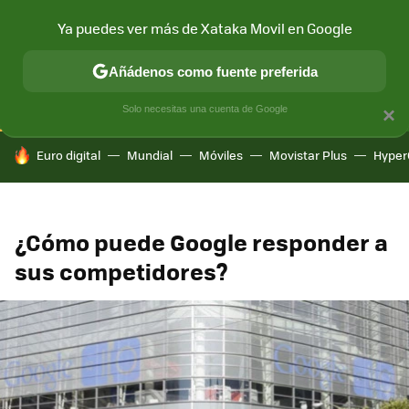
Ya puedes ver más de Xataka Movil en Google
CONECTIVIDAD
MÓVIL Y SOCIEDAD
APLICACIONES
COM
Añádenos como fuente preferida
Solo necesitas una cuenta de Google
×
HOY SE HABLA DE
Euro digital
Mundial
Móviles
Movistar Plus
Hyper
¿Cómo puede Google responder a
sus competidores?