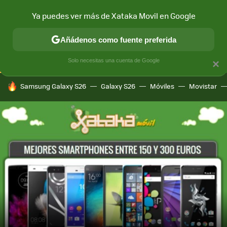
Ya puedes ver más de Xataka Movil en Google
CONECTIVIDAD
MÓVIL Y SOCIEDAD
APLICACIONES
COM
Añádenos como fuente preferida
Solo necesitas una cuenta de Google
×
HOY SE HABLA DE
Samsung Galaxy S26
Galaxy S26
Móviles
Movistar