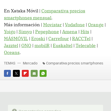
En Xataka Móvil |
Comparativa precios
smartphones mensual
.
Más información |
Movistar
|
Vodafone
|
Orange
|
Yoigo
|
Simyo
|
Pepephone
|
Amena
|
Hits
|
MÁSMÓVIL
|
Eroski
|
Carrefour
|
RACCTel
|
Jazztel
|
ONO
|
mobilR
|
Euskaltel
|
Telecable
|
Oceans
.
TEMAS
Mercado
Comparativa precios smartphones
FACEBOOK
TWITTER
FLIPBOARD
E-
WHATSAPP
MAIL