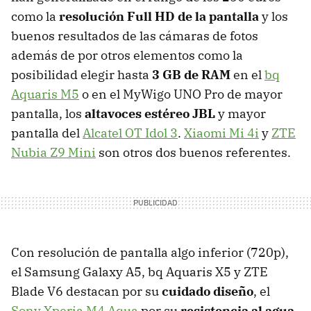
como la
resolución Full HD de la pantalla
y los
buenos resultados de las cámaras de fotos
además de por otros elementos como la
posibilidad elegir hasta
3 GB de RAM
en el
bq
Aquaris M5
o en el MyWigo UNO Pro de mayor
pantalla, los
altavoces estéreo JBL
y mayor
pantalla del
Alcatel OT Idol 3
.
Xiaomi Mi 4i
y
ZTE
Nubia Z9 Mini
son otros dos buenos referentes.
Con resolución de pantalla algo inferior (720p),
el Samsung Galaxy A5, bq Aquaris X5 y ZTE
Blade V6 destacan por su
cuidado diseño
, el
Sony Xperia M4 Aqua
por su
resistencia al agua
,