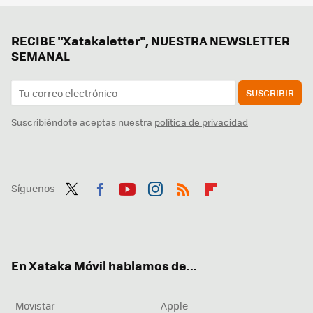
RECIBE "Xatakaletter", NUESTRA NEWSLETTER
SEMANAL
SUSCRIBIR
Suscribiéndote aceptas nuestra
política de privacidad
Síguenos
Twit
Fac
You
Inst
RSS
Flip
ter
ebo
tub
agr
boa
ok
e
am
rd
En Xataka Móvil hablamos de...
Movistar
Apple