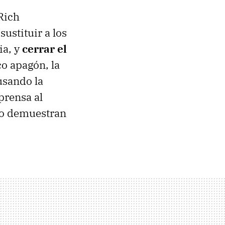
 Rich
ustituir a los
ia, y
cerrar el
co apagón, la
 usando la
 prensa al
lo demuestran