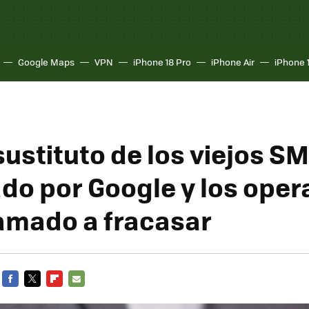
Google Maps
VPN
iPhone 18 Pro
iPhone Air
iPhone 
sustituto de los viejos S
do por Google y los oper
lamado a fracasar
FACEBOOK
TWITTER
FLIPBOARD
E-