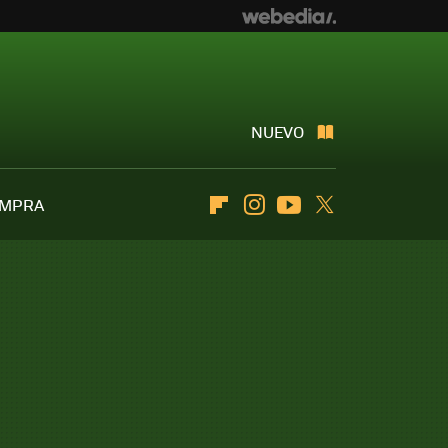
NUEVO
OMPRA
Flipboard
Instagram
Youtube
Twitter