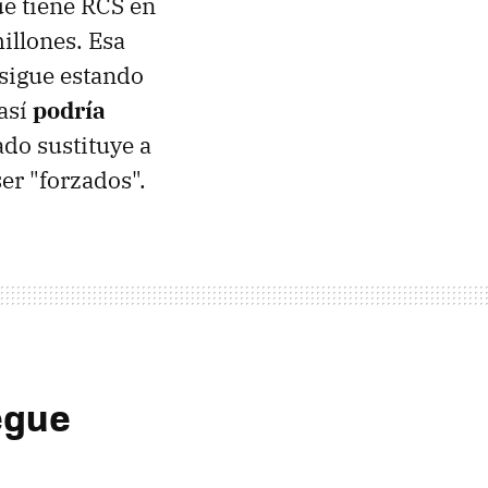
ue tiene RCS en
illones. Esa
 sigue estando
así
podría
ado sustituye a
er "forzados".
egue