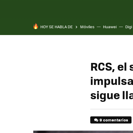
HOY SE HABLA DE
Móviles
Huawei
Digi
RCS, el 
impulsa
sigue l
9 comentarios