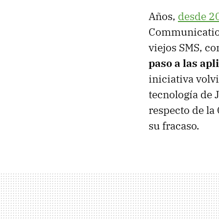
Años,
desde 2
Communication 
viejos SMS, c
paso a las ap
iniciativa volv
tecnología de J
respecto de l
su fracaso.