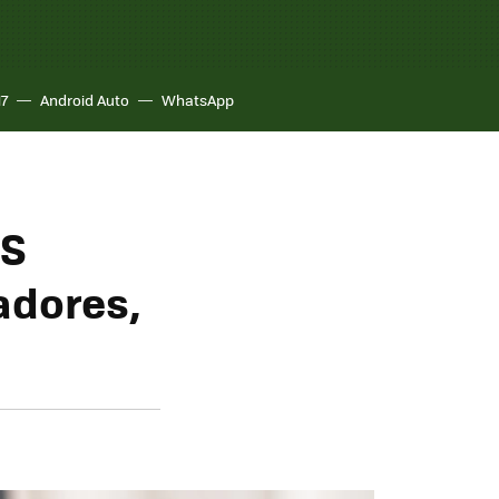
17
Android Auto
WhatsApp
MS
adores,