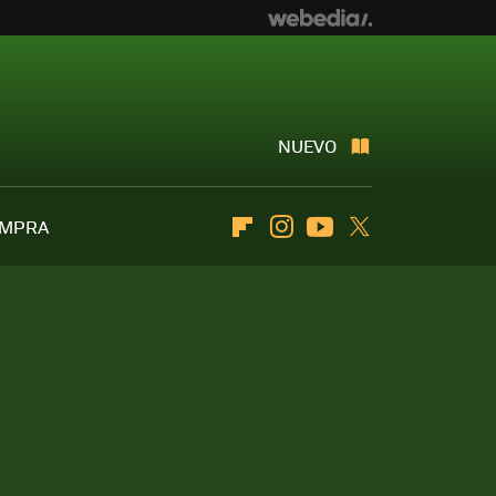
NUEVO
OMPRA
Flipboard
Instagram
Youtube
Twitter