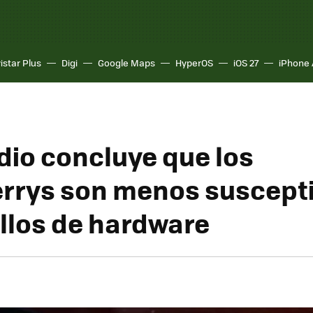
istar Plus
Digi
Google Maps
HyperOS
iOS 27
iPhone 
dio concluye que los
rrys son menos suscepti
allos de hardware