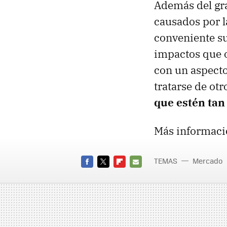
Además del gra
causados por l
conveniente sus
impactos que o
con un aspect
tratarse de otr
que estén tan
Más informaci
TEMAS
Mercado
FACEBOOK
TWITTER
FLIPBOARD
E-
MAIL