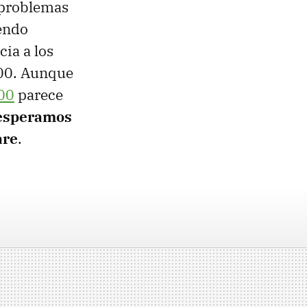
 problemas
iendo
cia a los
700. Aunque
00
parece
esperamos
are
.