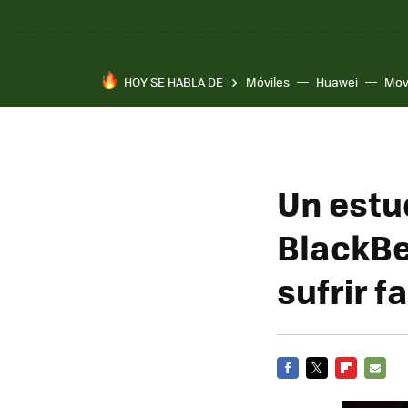
HOY SE HABLA DE
Móviles
Huawei
Mov
Un estu
BlackBe
sufrir f
FACEBOOK
TWITTER
FLIPBOARD
E-