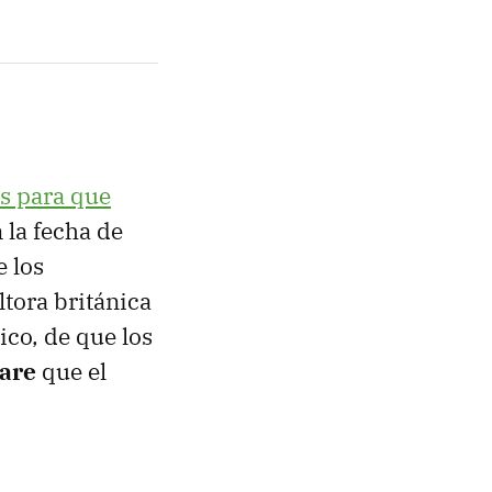
s para que
 la fecha de
 los
tora británica
co, de que los
ware
que el