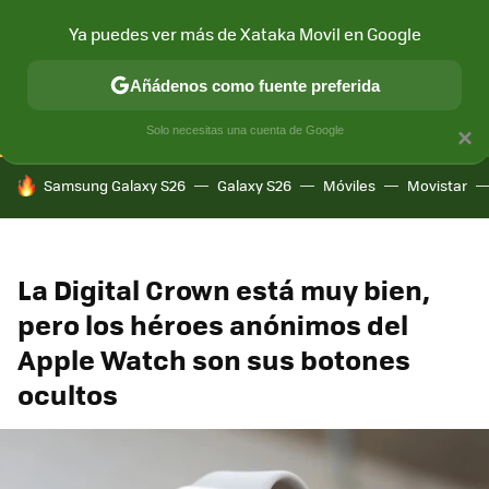
Ya puedes ver más de Xataka Movil en Google
CONECTIVIDAD
MÓVIL Y SOCIEDAD
APLICACIONES
COM
Añádenos como fuente preferida
Solo necesitas una cuenta de Google
×
HOY SE HABLA DE
Samsung Galaxy S26
Galaxy S26
Móviles
Movistar
La Digital Crown está muy bien,
pero los héroes anónimos del
Apple Watch son sus botones
ocultos