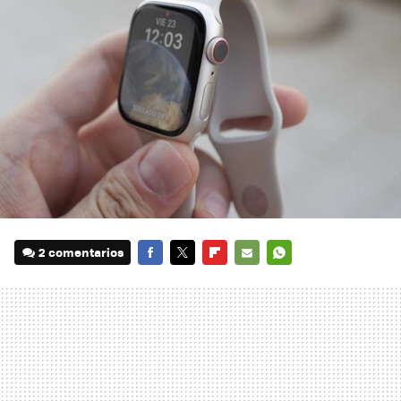
2 comentarios
FACEBOOK
TWITTER
FLIPBOARD
E-
WHATSAPP
MAIL