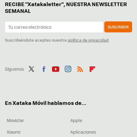
RECIBE "Xatakaletter", NUESTRA NEWSLETTER
SEMANAL
SUSCRIBIR
Suscribiéndote aceptas nuestra
política de privacidad
Síguenos
Twit
Fac
You
Inst
RSS
Flip
ter
ebo
tub
agr
boa
ok
e
am
rd
En Xataka Móvil hablamos de...
Movistar
Apple
Xiaomi
Aplicaciones