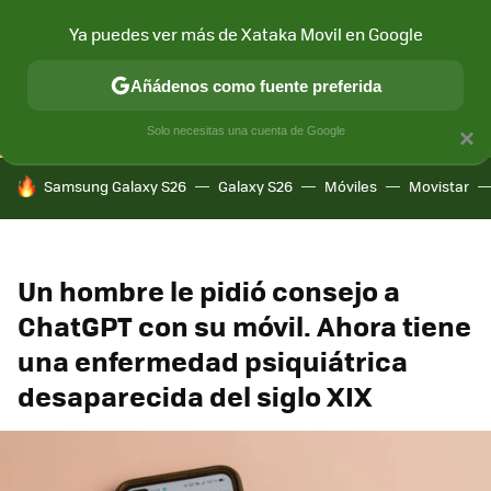
Ya puedes ver más de Xataka Movil en Google
CONECTIVIDAD
MÓVIL Y SOCIEDAD
APLICACIONES
COM
Añádenos como fuente preferida
Solo necesitas una cuenta de Google
×
HOY SE HABLA DE
Samsung Galaxy S26
Galaxy S26
Móviles
Movistar
Un hombre le pidió consejo a
ChatGPT con su móvil. Ahora tiene
una enfermedad psiquiátrica
desaparecida del siglo XIX