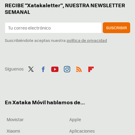
RECIBE "Xatakaletter", NUESTRA NEWSLETTER
SEMANAL
SUSCRIBIR
Suscribiéndote aceptas nuestra
política de privacidad
Síguenos
Twit
Fac
You
Inst
RSS
Flip
ter
ebo
tub
agr
boa
ok
e
am
rd
En Xataka Móvil hablamos de...
Movistar
Apple
Xiaomi
Aplicaciones