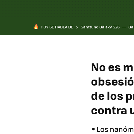
HOY SE HABLA DE
Samsung Galaxy S26
Ga
No es ma
obsesió
de los 
contra 
Los nanóm