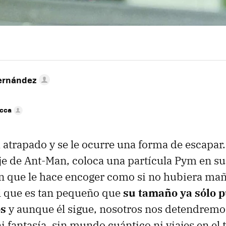
ernández
icca
á atrapado y se le ocurre una forma de escapar
je de Ant-Man, coloca una partícula Pym en su
ón que le hace encoger como si no hubiera ma
 que es tan pequeño que
su tamaño ya sólo 
s
y aunque él sigue, nosotros nos detendremos
i fantasía, sin mundo cuántico ni viajes en el