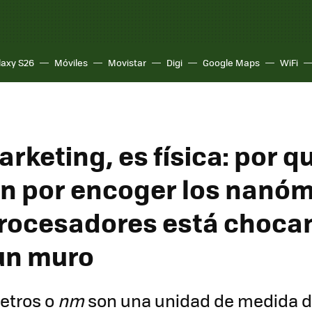
laxy S26
Móviles
Movistar
Digi
Google Maps
WiFi
rketing, es física: por qu
n por encoger los nanó
procesadores está choca
un muro
etros o
nm
son una unidad de medida 