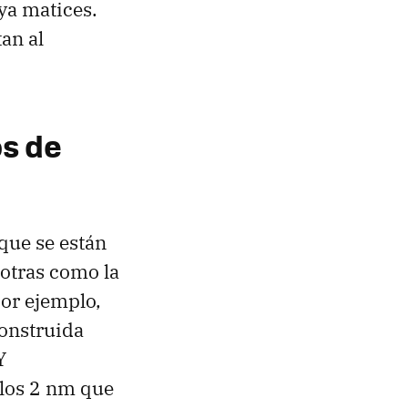
ya matices.
an al
s de
que se están
otras como la
por ejemplo,
construida
Y
 los 2 nm que