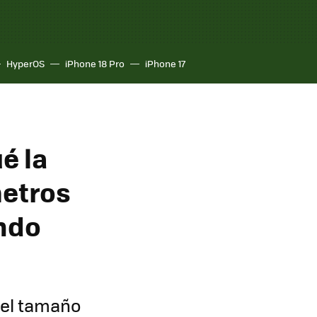
HyperOS
iPhone 18 Pro
iPhone 17
é la
metros
ndo
del tamaño