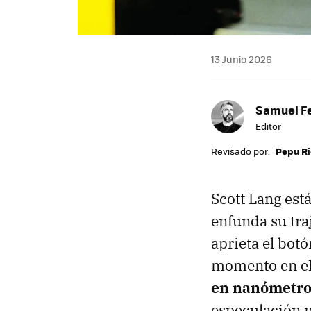
13 Junio 2026
Samuel F
Editor
Revisado por:
Pepu R
Scott Lang est
enfunda su tra
aprieta el bot
momento en el
en nanómetro
especulación n