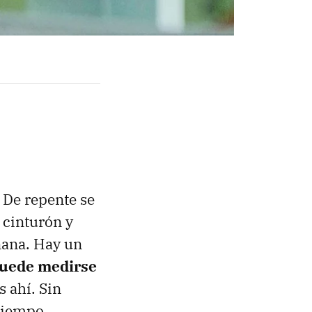
. De repente se
 cinturón y
ñana. Hay un
puede medirse
 ahí. Sin
 tiempo.