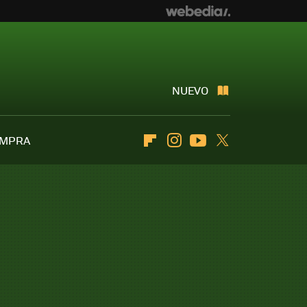
NUEVO
OMPRA
Flipboard
Instagram
Youtube
Twitter