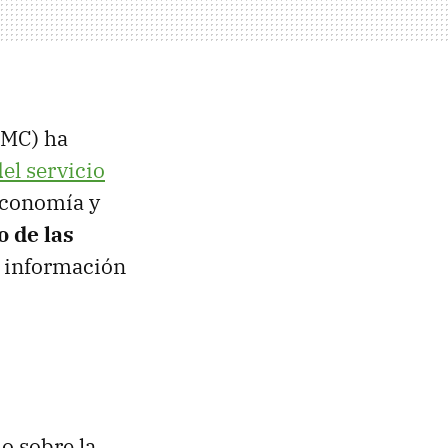
NMC) ha
el servicio
Economía y
o de las
de información
o sobre la