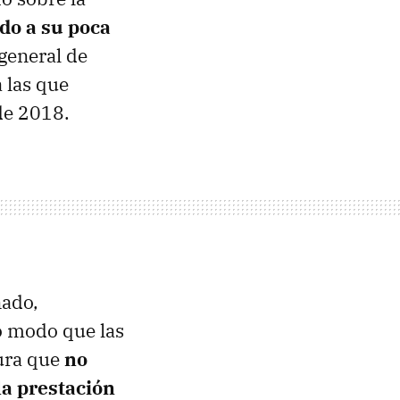
do a su poca
general de
 las que
de 2018.
nado,
o modo que las
gura que
no
la prestación