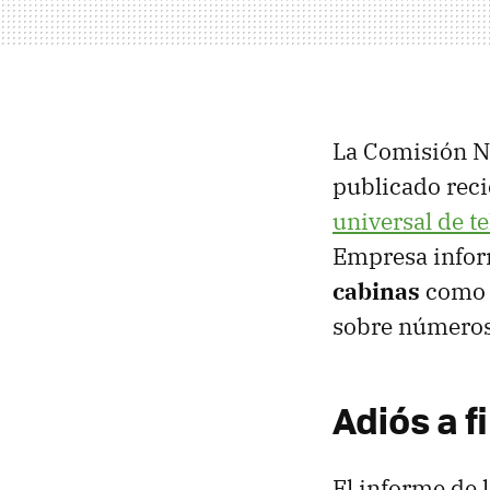
La Comisión N
publicado rec
universal de 
Empresa infor
cabinas
como p
sobre números
Adiós a f
El informe de 