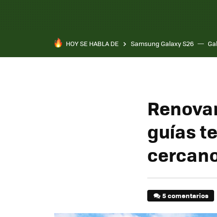
HOY SE HABLA DE
Samsung Galaxy S26
Ga
Renovars
guías t
cercan
5 comentarios