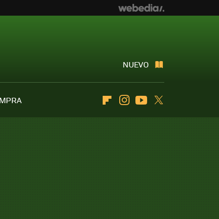
NUEVO
OMPRA
Flipboard
Instagram
Youtube
Twitter