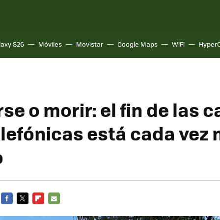
laxy S26
Móviles
Movistar
Google Maps
WiFi
Hyper
e o morir: el fin de las 
elefónicas está cada vez
o
FACEBOOK
TWITTER
FLIPBOARD
E-