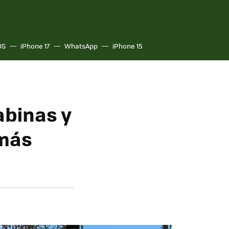
OS
iPhone 17
WhatsApp
iPhone 15
cabinas y
 más