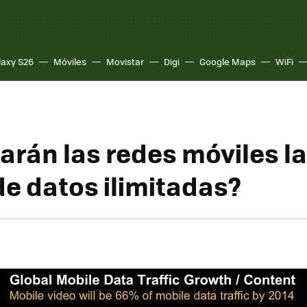
laxy S26
Móviles
Movistar
Digi
Google Maps
WiFi
arán las redes móviles l
de datos ilimitadas?