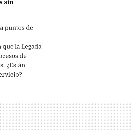
s sin
 a puntos de
 que la llegada
rocesos de
s. ¿Están
ervicio?