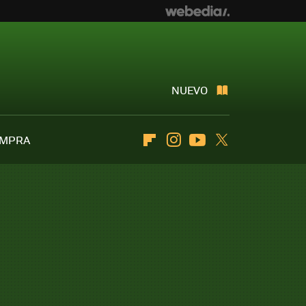
NUEVO
OMPRA
Flipboard
Instagram
Youtube
Twitter