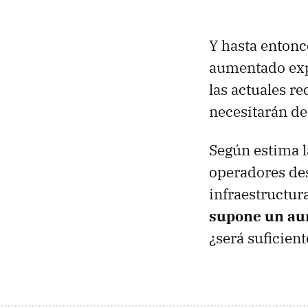
Y hasta entonc
aumentado exp
las actuales r
necesitarán de
Según estima l
operadores des
infraestructur
supone un aum
¿será suficient