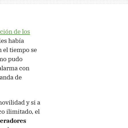
ción de los
edes había
el tiempo se
omo pudo
 alarma con
manda de
ovilidad y si a
o ilimitado, el
peradores