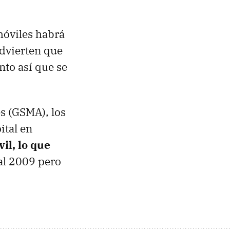
móviles habrá
dvierten que
nto así que se
s (GSMA), los
ital en
il, lo que
al 2009 pero