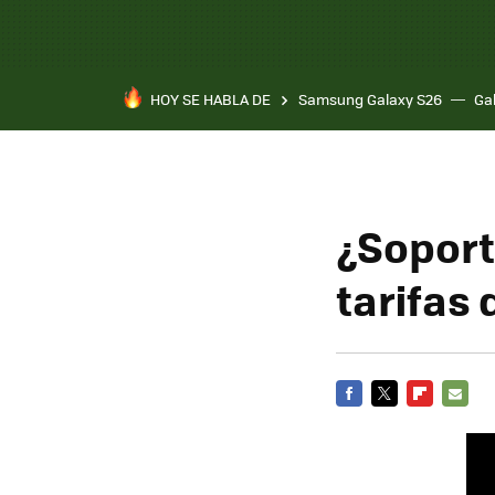
HOY SE HABLA DE
Samsung Galaxy S26
Ga
¿Soport
tarifas 
FACEBOOK
TWITTER
FLIPBOARD
E-
MAIL