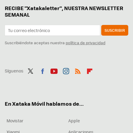
RECIBE "Xatakaletter", NUESTRA NEWSLETTER
SEMANAL
SUSCRIBIR
Suscribiéndote aceptas nuestra
política de privacidad
Síguenos
Twit
Fac
You
Inst
RSS
Flip
ter
ebo
tub
agr
boa
ok
e
am
rd
En Xataka Móvil hablamos de...
Movistar
Apple
Xiaomi
Aplicaciones