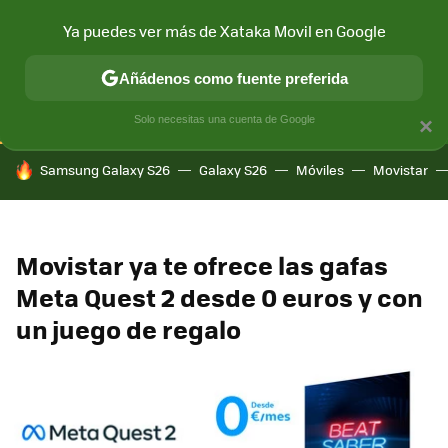
Ya puedes ver más de Xataka Movil en Google
CONECTIVIDAD
MÓVIL Y SOCIEDAD
APLICACIONES
COM
Añádenos como fuente preferida
Solo necesitas una cuenta de Google
×
HOY SE HABLA DE
Samsung Galaxy S26
Galaxy S26
Móviles
Movistar
Movistar ya te ofrece las gafas
Meta Quest 2 desde 0 euros y con
un juego de regalo