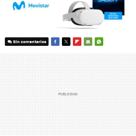
Sin comentarios
FACEBOOK
TWITTER
FLIPBOARD
E-
WHATSAPP
MAIL