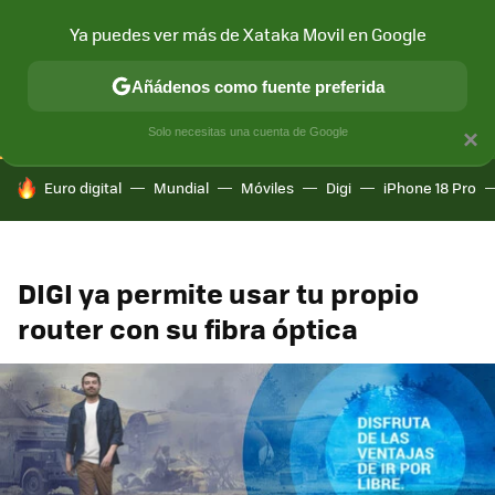
Ya puedes ver más de Xataka Movil en Google
CONECTIVIDAD
MÓVIL Y SOCIEDAD
APLICACIONES
COM
Añádenos como fuente preferida
Solo necesitas una cuenta de Google
×
HOY SE HABLA DE
Euro digital
Mundial
Móviles
Digi
iPhone 18 Pro
DIGI ya permite usar tu propio
router con su fibra óptica