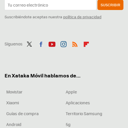
SUSCRIBIR
Suscribiéndote aceptas nuestra
política de privacidad
Síguenos
Twit
Fac
You
Inst
RSS
Flip
ter
ebo
tub
agr
boa
ok
e
am
rd
En Xataka Móvil hablamos de...
Movistar
Apple
Xiaomi
Aplicaciones
Guías de compra
Territorio Samsung
Android
5g