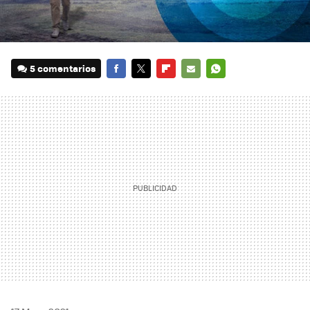
5 comentarios
FACEBOOK
TWITTER
FLIPBOARD
E-
WHATSAPP
MAIL