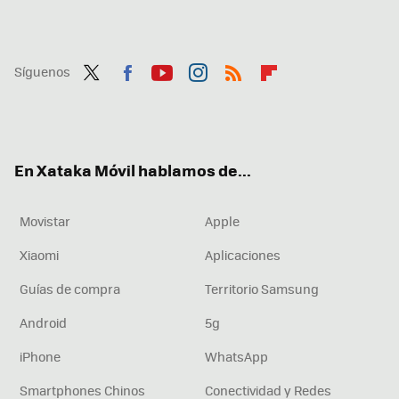
Síguenos
Twit
Fac
You
Inst
RSS
Flip
ter
ebo
tub
agr
boa
ok
e
am
rd
En Xataka Móvil hablamos de...
Movistar
Apple
Xiaomi
Aplicaciones
Guías de compra
Territorio Samsung
Android
5g
iPhone
WhatsApp
Smartphones Chinos
Conectividad y Redes