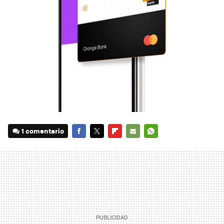
1 comentario
FACEBOOK
TWITTER
FLIPBOARD
E-
WHATSAPP
MAIL