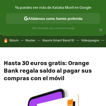
Ya puedes ver más de Xataka Movil en Google
CONECTIVIDAD
MÓVIL Y SOCIEDAD
APLICACIONES
COM
Añádenos como fuente preferida
Solo necesitas una cuenta de Google
×
HOY SE HABLA DE
Bizum
Router
Xiaomi Smart Band 10
Videojuegos
Hasta 30 euros gratis: Orange
Bank regala saldo al pagar sus
compras con el móvil