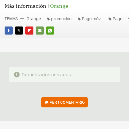
Más información |
Orange
TEMAS
Orange
promoción
Pago móvil
Pago
FACEBOOK
TWITTER
FLIPBOARD
E-
WHATSAPP
MAIL
Comentarios cerrados
VER
1 COMENTARIO