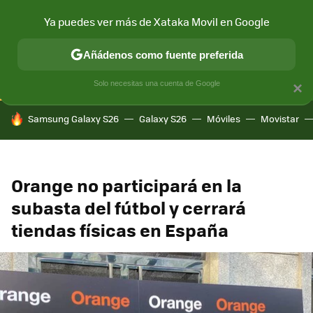
Ya puedes ver más de Xataka Movil en Google
CONECTIVIDAD
MÓVIL Y SOCIEDAD
APLICACIONES
COM
Añádenos como fuente preferida
Solo necesitas una cuenta de Google
×
HOY SE HABLA DE
Samsung Galaxy S26
Galaxy S26
Móviles
Movistar
Orange no participará en la
subasta del fútbol y cerrará
tiendas físicas en España