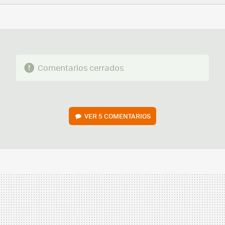
FACEBOOK
TWITTER
FLIPBOARD
E-
WHATSAPP
MAIL
Comentarios cerrados
VER
5 COMENTARIOS