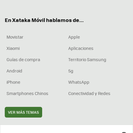
ter
ebo
tub
agr
boa
ok
e
am
rd
En Xataka Móvil hablamos de...
Movistar
Apple
Xiaomi
Aplicaciones
Guías de compra
Territorio Samsung
Android
5g
iPhone
WhatsApp
Smartphones Chinos
Conectividad y Redes
VER MÁS TEMAS