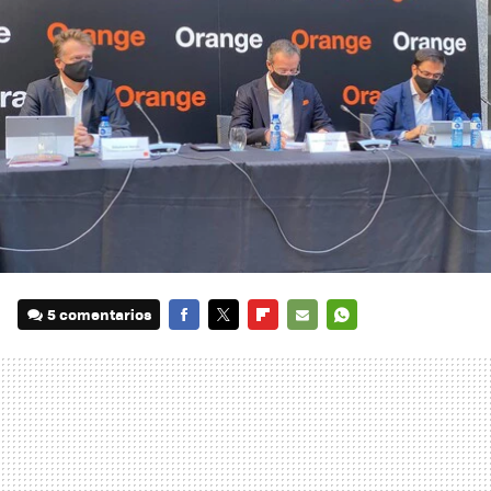
5 comentarios
FACEBOOK
TWITTER
FLIPBOARD
E-
WHATSAPP
MAIL