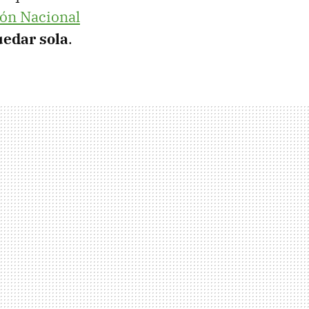
ión Nacional
uedar sola
.