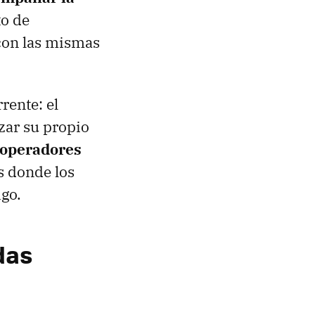
to de
con las mismas
rente: el
rzar su propio
 operadores
s donde los
igo.
das