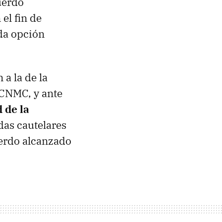
uerdo
el fin de
ada opción
a la de la
 CNMC, y ante
 de la
das cautelares
erdo alcanzado