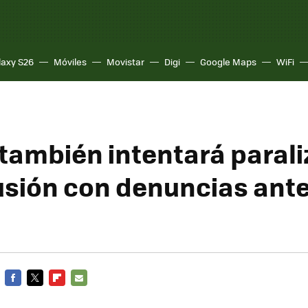
laxy S26
Móviles
Movistar
Digi
Google Maps
WiFi
también intentará parali
usión con denuncias ante
FACEBOOK
TWITTER
FLIPBOARD
E-