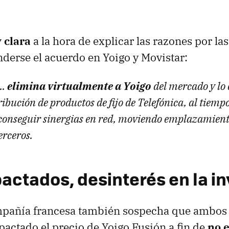
 clara
a la hora de explicar las razones por la
derse el acuerdo en Yoigo y Movistar:
..
elimina virtualmente a Yoigo
del mercado y lo 
ribución de productos de fijo de Telefónica, al tiem
 conseguir sinergias en red, moviendo emplazamien
erceros.
pactados, desinterés en la i
pañía francesa también sospecha que ambos
actado el precio de Yoigo Fusión a fin de
no 