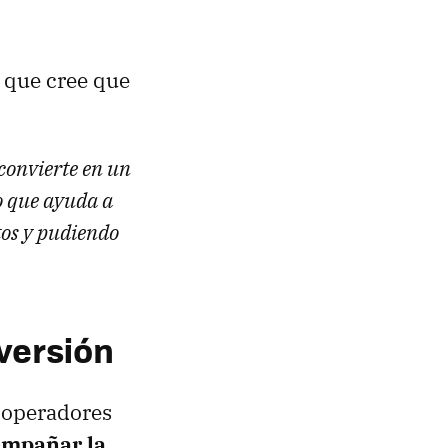
s que cree que
convierte en un
po que ayuda a
tos y pudiendo
nversión
 operadores
empañar la