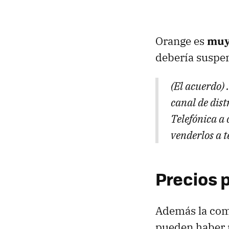
Orange es
muy
debería suspen
(El acuerdo) .
canal de dist
Telefónica a
venderlos a t
Precios 
Además la com
pueden haber p