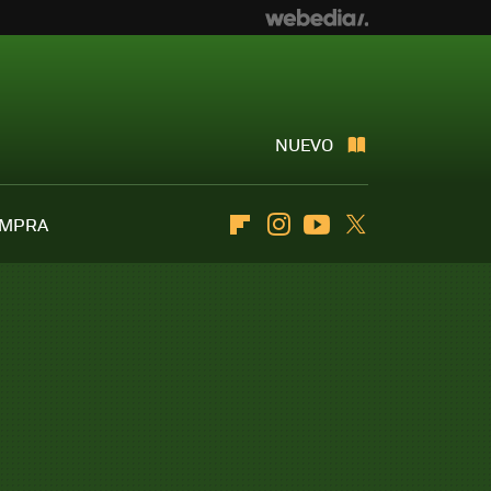
NUEVO
OMPRA
Flipboard
Instagram
Youtube
Twitter