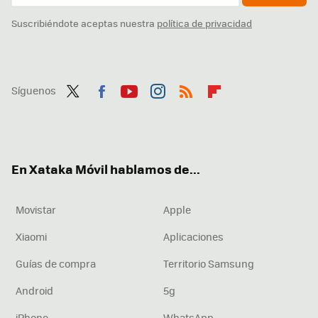
Suscribiéndote aceptas nuestra
política de privacidad
Síguenos
Twit
Fac
You
Inst
RSS
Flip
ter
ebo
tub
agr
boa
ok
e
am
rd
En Xataka Móvil hablamos de...
Movistar
Apple
Xiaomi
Aplicaciones
Guías de compra
Territorio Samsung
Android
5g
iPhone
WhatsApp