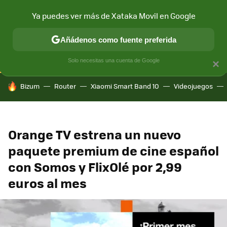
Ya puedes ver más de Xataka Movil en Google
CONECTIVIDAD
MÓVIL Y SOCIEDAD
APLICACIONES
COM
Añádenos como fuente preferida
Solo necesitas una cuenta de Google
×
HOY SE HABLA DE
Bizum
Router
Xiaomi Smart Band 10
Videojuegos
Orange TV estrena un nuevo
paquete premium de cine español
con Somos y FlixOlé por 2,99
euros al mes