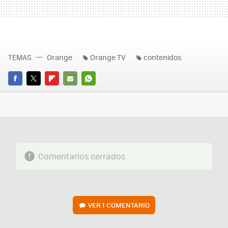
TEMAS
Orange
Orange TV
contenidos
FACEBOOK
TWITTER
FLIPBOARD
E-
WHATSAPP
MAIL
Comentarios cerrados
VER
1 COMENTARIO