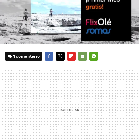
1 comentario
FACEBOOK
TWITTER
FLIPBOARD
E-
WHATSAPP
MAIL