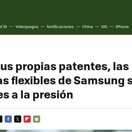
d 10
Videojuegos
Notificaciones
China
iOS
iPhone
us propias patentes, las
as flexibles de Samsung 
s a la presión
FACEBOOK
TWITTER
FLIPBOARD
E-