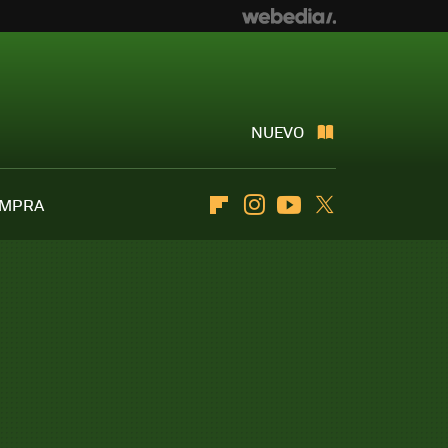
NUEVO
OMPRA
Flipboard
Instagram
Youtube
Twitter