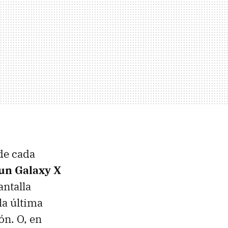
 de cada
un Galaxy X
antalla
la última
ón. O, en