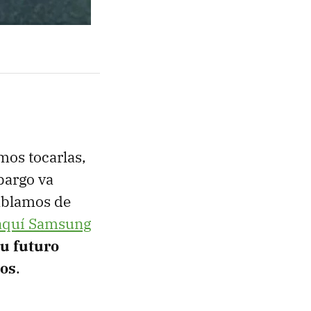
mos tocarlas,
bargo va
ablamos de
 aquí Samsung
u futuro
zos
.