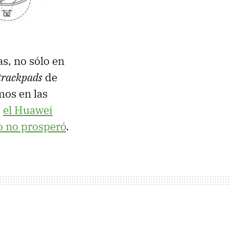
s, no sólo en
trackpads
de
mos en las
o
el Huawei
o no prosperó
.