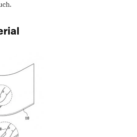
uch.
rial