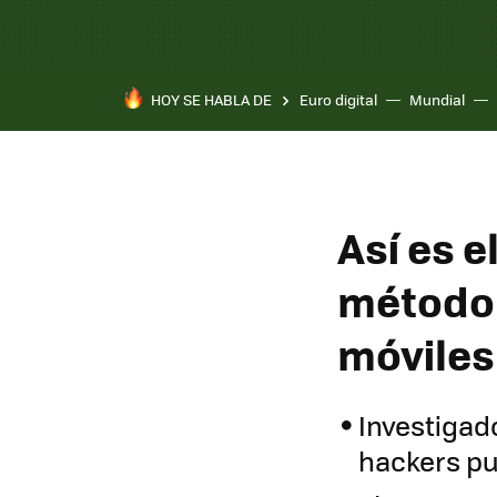
HOY SE HABLA DE
Euro digital
Mundial
Así es e
método 
móviles 
Investigad
hackers pu