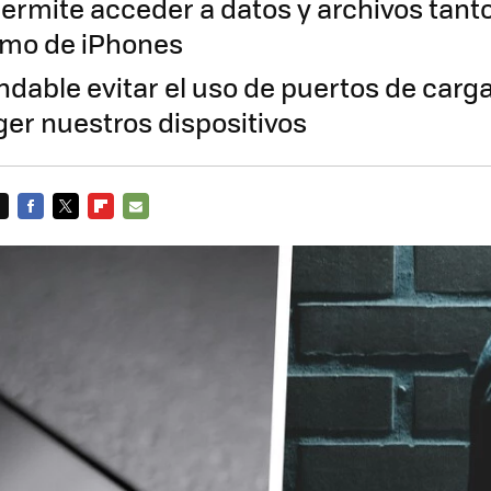
permite acceder a datos y archivos tant
omo de iPhones
dable evitar el uso de puertos de carg
ger nuestros dispositivos
FACEBOOK
TWITTER
FLIPBOARD
E-
MAIL