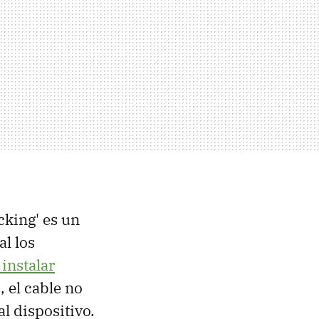
acking' es un
l los
 instalar
, el cable no
l dispositivo.