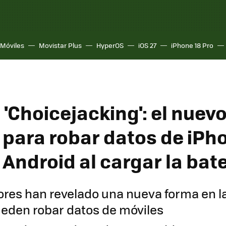
Móviles
Movistar Plus
HyperOS
iOS 27
iPhone 18 Pro
l 'Choicejacking': el nuev
para robar datos de iPh
Android al cargar la bat
ores han revelado una nueva forma en la
eden robar datos de móviles