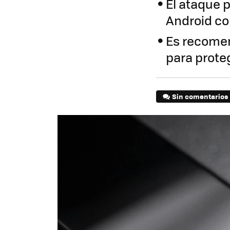
El ataque 
Android c
Es recomen
para prote
Sin comentarios