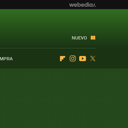
NUEVO
OMPRA
Flipboard
Instagram
Youtube
Twitter