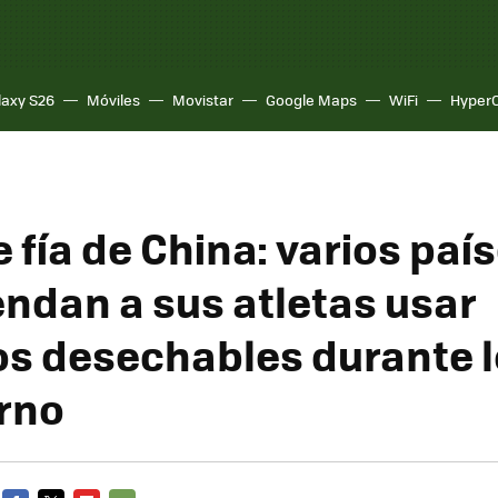
laxy S26
Móviles
Movistar
Google Maps
WiFi
Hyper
 fía de China: varios paí
ndan a sus atletas usar
os desechables durante l
erno