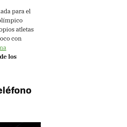
zada para el
 olímpico
pios atletas
poco con
sma
de los
teléfono