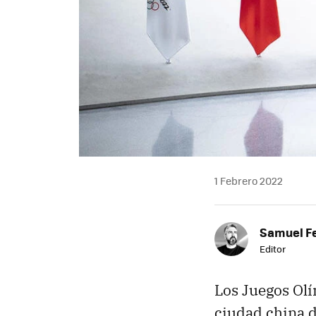
1 Febrero 2022
Samuel F
Editor
Los Juegos Olí
ciudad china d