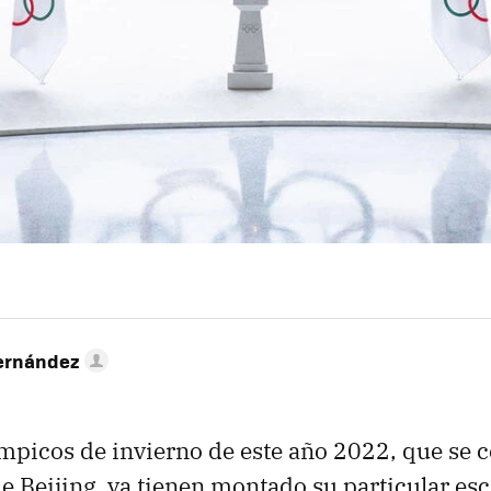
ernández
mpicos de invierno de este año 2022, que se c
e Beijing, ya tienen montado su particular es