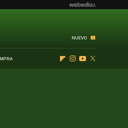
NUEVO
OMPRA
Flipboard
Instagram
Youtube
Twitter