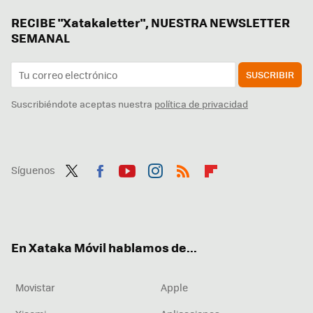
RECIBE "Xatakaletter", NUESTRA NEWSLETTER
SEMANAL
SUSCRIBIR
Suscribiéndote aceptas nuestra
política de privacidad
Síguenos
Twit
Fac
You
Inst
RSS
Flip
ter
ebo
tub
agr
boa
ok
e
am
rd
En Xataka Móvil hablamos de...
Movistar
Apple