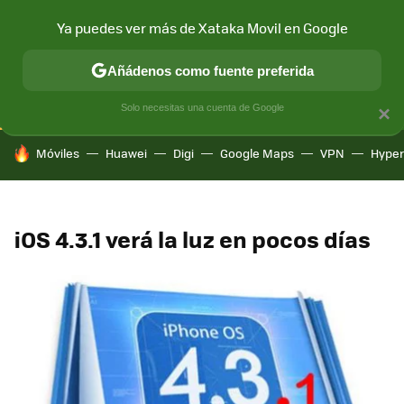
Ya puedes ver más de Xataka Movil en Google
CONECTIVIDAD
MÓVIL Y SOCIEDAD
APLICACIONES
COM
Añádenos como fuente preferida
Solo necesitas una cuenta de Google
×
HOY SE HABLA DE
Móviles
Huawei
Digi
Google Maps
VPN
Hype
iOS 4.3.1 verá la luz en pocos días