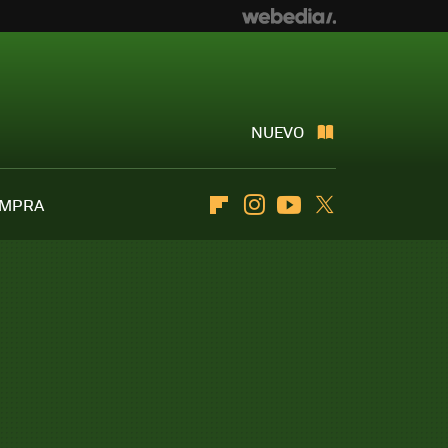
NUEVO
OMPRA
Flipboard
Instagram
Youtube
Twitter