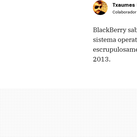
Txaumes
Colaborador
BlackBerry sab
sistema opera
escrupulosame
2013.