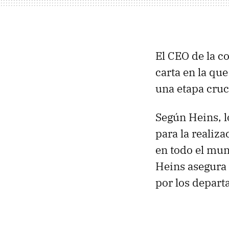
El
CEO
de la c
carta en la qu
una etapa cruci
Según Heins, l
para la realiz
en todo el mun
Heins asegura 
por los depart