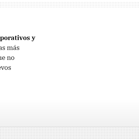
porativos y
as más
ue no
evos