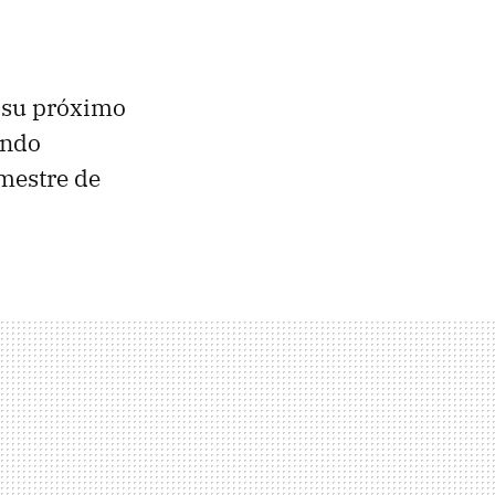
e su próximo
endo
imestre de