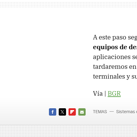
A este paso s
equipos de de
aplicaciones se
tardaremos en 
terminales y s
Vía |
BGR
TEMAS
Sistemas 
FACEBOOK
TWITTER
FLIPBOARD
E-
MAIL