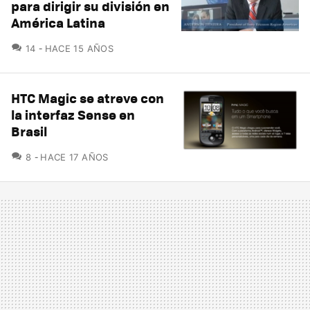
para dirigir su división en
América Latina
COMENTARIOS
14
HACE 15 AÑOS
HTC Magic se atreve con
la interfaz Sense en
Brasil
COMENTARIOS
8
HACE 17 AÑOS