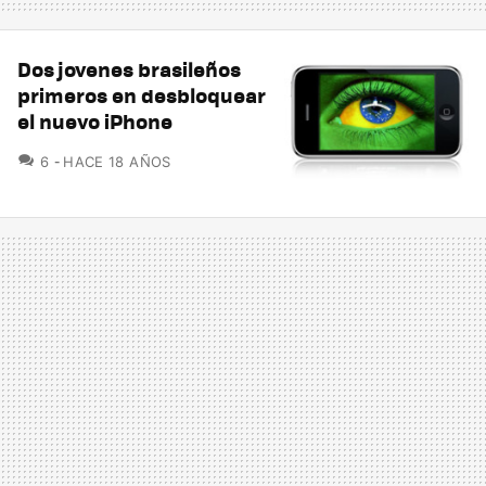
Dos jovenes brasileños
primeros en desbloquear
el nuevo iPhone
COMENTARIOS
6
HACE 18 AÑOS