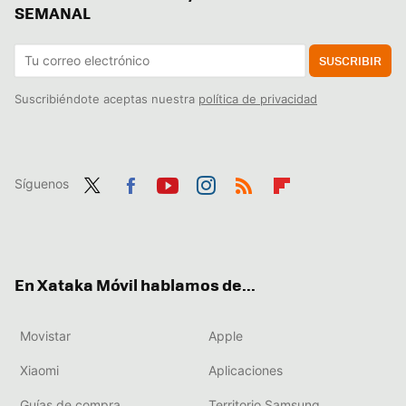
SEMANAL
SUSCRIBIR
Suscribiéndote aceptas nuestra
política de privacidad
Síguenos
Twit
Fac
You
Inst
RSS
Flip
ter
ebo
tub
agr
boa
ok
e
am
rd
En Xataka Móvil hablamos de...
Movistar
Apple
Xiaomi
Aplicaciones
Guías de compra
Territorio Samsung