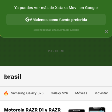
Ya puedes ver más de Xataka Movil en Google
CONECTIVIDAD
MÓVIL Y SOCIEDAD
APLICACIONES
Añádenos como fuente preferida
Solo necesitas una cuenta de Google
×
brasil
HOY SE HABLA DE
Samsung Galaxy S26
Galaxy S26
Móviles
Movistar
Motorola RAZR D1 y RAZR