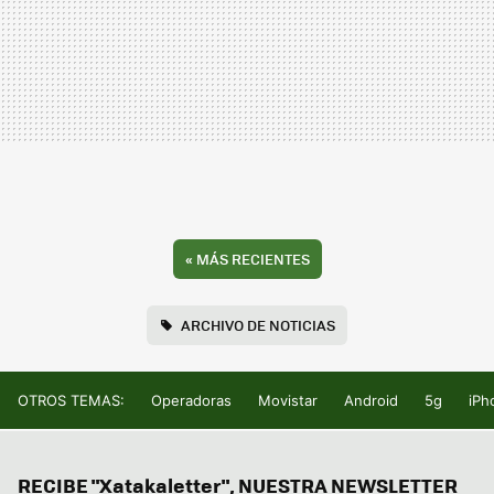
«
MÁS RECIENTES
ARCHIVO DE NOTICIAS
OTROS TEMAS:
Operadoras
Movistar
Android
5g
iPh
RECIBE "Xatakaletter", NUESTRA NEWSLETTER