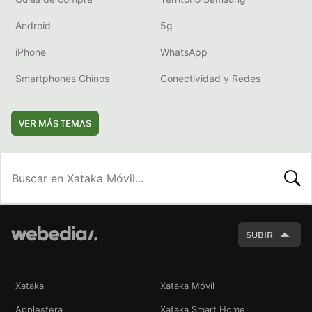
Android
5g
iPhone
WhatsApp
Smartphones Chinos
Conectividad y Redes
VER MÁS TEMAS
BUSCA
SUBIR
Xataka
Xataka Móvil
Applesfera
Xataka Smart Home