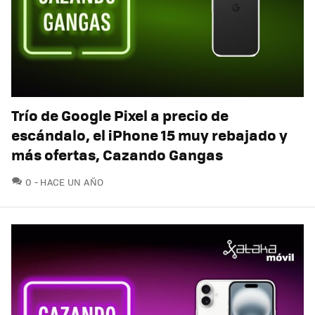
Trío de Google Pixel a precio de
escándalo, el iPhone 15 muy rebajado y
más ofertas, Cazando Gangas
COMENTARIOS
0
HACE UN AÑO