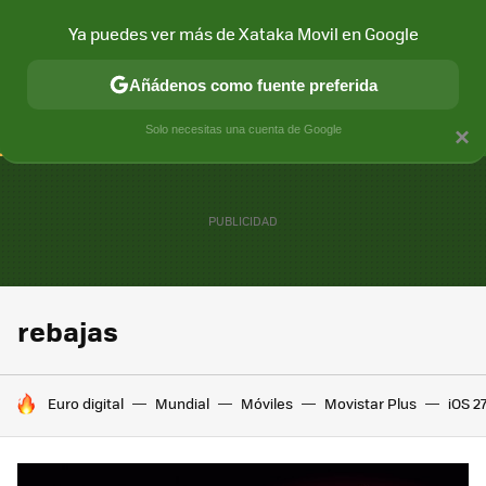
Ya puedes ver más de Xataka Movil en Google
CONECTIVIDAD
MÓVIL Y SOCIEDAD
APLICACIONES
COM
Añádenos como fuente preferida
Solo necesitas una cuenta de Google
×
rebajas
HOY SE HABLA DE
Euro digital
Mundial
Móviles
Movistar Plus
iOS 2