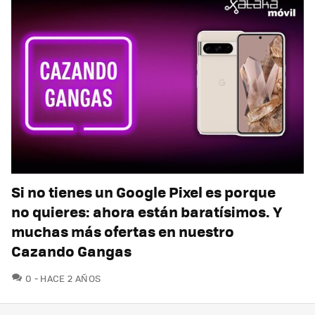
Si no tienes un Google Pixel es porque
no quieres: ahora están baratísimos. Y
muchas más ofertas en nuestro
Cazando Gangas
COMENTARIOS
0
HACE 2 AÑOS