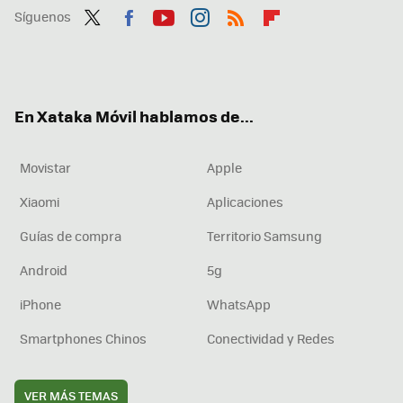
Síguenos
Twit
Fac
You
Inst
RSS
Flip
ter
ebo
tub
agr
boa
ok
e
am
rd
En Xataka Móvil hablamos de...
Movistar
Apple
Xiaomi
Aplicaciones
Guías de compra
Territorio Samsung
Android
5g
iPhone
WhatsApp
Smartphones Chinos
Conectividad y Redes
VER MÁS TEMAS