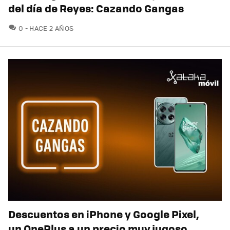
del día de Reyes: Cazando Gangas
COMENTARIOS
0
HACE 2 AÑOS
Descuentos en iPhone y Google Pixel,
un OnePlus a un precio muy jugoso,