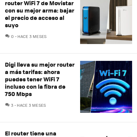
router WiFi 7 de Movistar
con su mejor arma: bajar
el precio de acceso al
suyo
COMENTARIOS
0
HACE 3 MESES
Digi lleva su mejor router
a más tarifas: ahora
puedes tener WiFi 7
incluso con la fibra de
750 Mbps
COMENTARIOS
3
HACE 3 MESES
El router tiene una