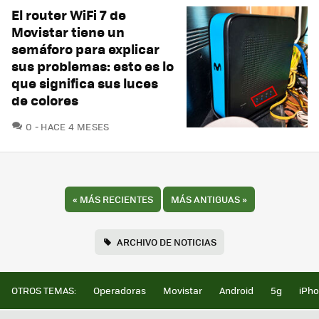
El router WiFi 7 de
Movistar tiene un
semáforo para explicar
sus problemas: esto es lo
que significa sus luces
de colores
COMENTARIOS
0
HACE 4 MESES
«
MÁS RECIENTES
MÁS ANTIGUAS
»
ARCHIVO DE NOTICIAS
OTROS TEMAS:
Operadoras
Movistar
Android
5g
iPh