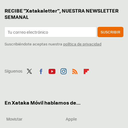
RECIBE "Xatakaletter", NUESTRA NEWSLETTER
SEMANAL
SUSCRIBIR
Suscribiéndote aceptas nuestra
política de privacidad
Síguenos
Twit
Fac
You
Inst
RSS
Flip
ter
ebo
tub
agr
boa
ok
e
am
rd
En Xataka Móvil hablamos de...
Movistar
Apple