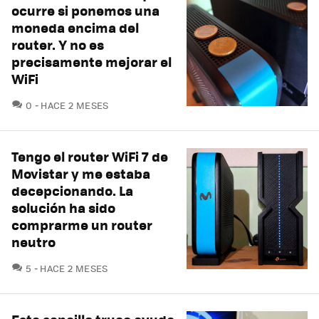
ocurre si ponemos una
moneda encima del
router. Y no es
precisamente mejorar el
WiFi
COMENTARIOS
0
HACE 2 MESES
Tengo el router WiFi 7 de
Movistar y me estaba
decepcionando. La
solución ha sido
comprarme un router
neutro
COMENTARIOS
5
HACE 2 MESES