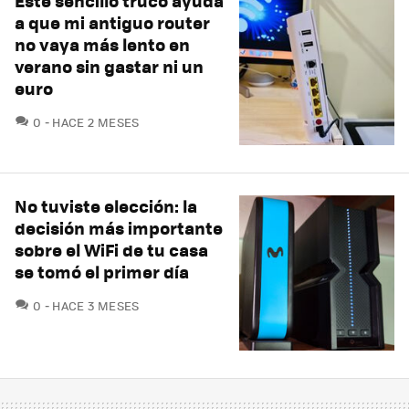
Este sencillo truco ayuda
a que mi antiguo router
no vaya más lento en
verano sin gastar ni un
euro
COMENTARIOS
0
HACE 2 MESES
No tuviste elección: la
decisión más importante
sobre el WiFi de tu casa
se tomó el primer día
COMENTARIOS
0
HACE 3 MESES