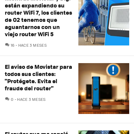
están expandiendo su
router WiFi 7, los clientes
de O2 tenemos que
aguantarnos con un
viejo router WiFi 5
COMENTARIOS
16
HACE 3 MESES
El aviso de Movistar para
todos sus clientes:
"Protégete. Evita el
fraude del router"
COMENTARIOS
0
HACE 3 MESES
El router que me regaló