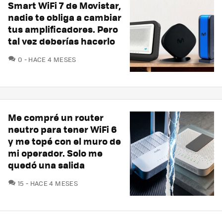
Smart WiFi 7 de Movistar,
nadie te obliga a cambiar
tus amplificadores. Pero
tal vez deberías hacerlo
COMENTARIOS
0
HACE 4 MESES
Me compré un router
neutro para tener WiFi 6
y me topé con el muro de
mi operador. Solo me
quedó una salida
COMENTARIOS
15
HACE 4 MESES