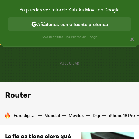
Ya puedes ver más de Xataka Movil en Google
CONECTIVIDAD
MÓVIL Y SOCIEDAD
APLICACIONES
COM
Añádenos como fuente preferida
Solo necesitas una cuenta de Google
×
Router
HOY SE HABLA DE
Euro digital
Mundial
Móviles
Digi
iPhone 18 Pro
La física tiene claro qué