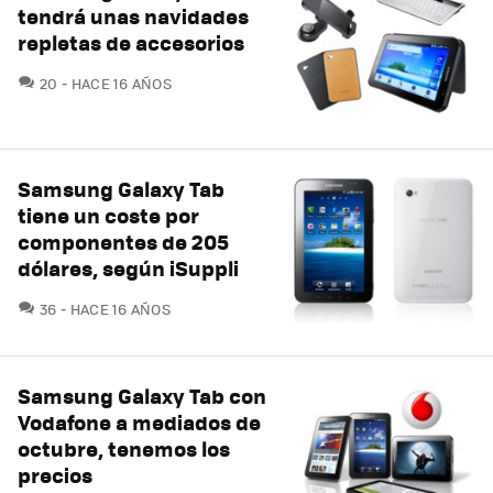
tendrá unas navidades
repletas de accesorios
COMENTARIOS
20
HACE 16 AÑOS
Samsung Galaxy Tab
tiene un coste por
componentes de 205
dólares, según iSuppli
COMENTARIOS
36
HACE 16 AÑOS
Samsung Galaxy Tab con
Vodafone a mediados de
octubre, tenemos los
precios