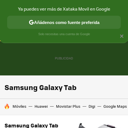
Ya puedes ver más de Xataka Movil en Google
CONECTIVIDAD
MÓVIL Y SOCIEDAD
APLICACIONES
COM
Añádenos como fuente preferida
Solo necesitas una cuenta de Google
×
Samsung Galaxy Tab
HOY SE HABLA DE
Móviles
Huawei
Movistar Plus
Digi
Google Maps
Samsung Galaxy Tab