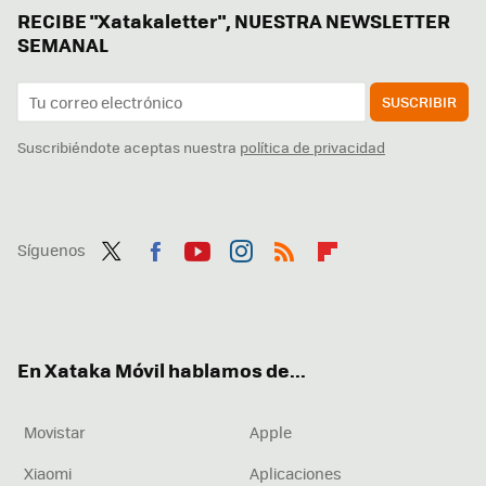
RECIBE "Xatakaletter", NUESTRA NEWSLETTER
SEMANAL
SUSCRIBIR
Suscribiéndote aceptas nuestra
política de privacidad
Síguenos
Twit
Fac
You
Inst
RSS
Flip
ter
ebo
tub
agr
boa
ok
e
am
rd
En Xataka Móvil hablamos de...
Movistar
Apple
Xiaomi
Aplicaciones