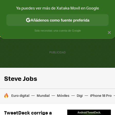
Ya puedes ver más de Xataka Movil en Google
CONECTIVIDAD
MÓVIL Y SOCIEDAD
APLICACIONES
COM
Añádenos como fuente preferida
Solo necesitas una cuenta de Google
×
Steve Jobs
HOY SE HABLA DE
Euro digital
Mundial
Móviles
Digi
iPhone 18 Pro
TweetDeck corrige a