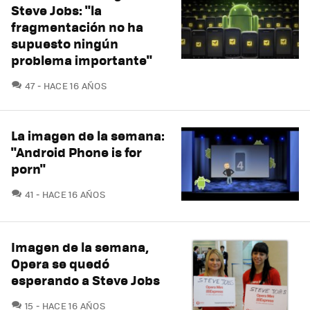
Steve Jobs: "la
fragmentación no ha
supuesto ningún
problema importante"
COMENTARIOS
47
HACE 16 AÑOS
La imagen de la semana:
"Android Phone is for
porn"
COMENTARIOS
41
HACE 16 AÑOS
Imagen de la semana,
Opera se quedó
esperando a Steve Jobs
COMENTARIOS
15
HACE 16 AÑOS