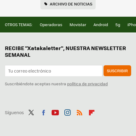
ARCHIVO DE NOTICIAS
OTROS TEMAS:
Operadoras
Movistar
Android
5g
iPh
RECIBE "Xatakaletter", NUESTRA NEWSLETTER
SEMANAL
SUSCRIBIR
Suscribiéndote aceptas nuestra
política de privacidad
Síguenos
Twit
Fac
You
Inst
RSS
Flip
ter
ebo
tub
agr
boa