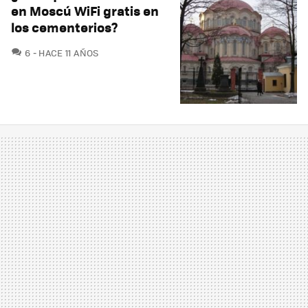
en Moscú WiFi gratis en
los cementerios?
COMENTARIOS
6
HACE 11 AÑOS