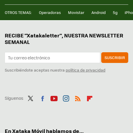
OTROS TEMAS:
Operadoras
Movistar
Android
5g
iPh
RECIBE "Xatakaletter", NUESTRA NEWSLETTER
SEMANAL
SUSCRIBIR
Suscribiéndote aceptas nuestra
política de privacidad
Síguenos
Twit
Fac
You
Inst
RSS
Flip
ter
ebo
tub
agr
boa
ok
e
am
rd
En Xataka Móvil hablamos de...