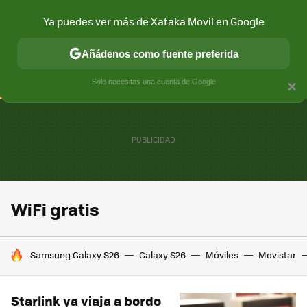
Ya puedes ver más de Xataka Movil en Google
CONECTIVIDAD
MÓVIL Y SOCIEDAD
APLICACIONES
COM
Añádenos como fuente preferida
Solo necesitas una cuenta de Google
×
WiFi gratis
HOY SE HABLA DE
Samsung Galaxy S26
Galaxy S26
Móviles
Movistar
Starlink ya viaja a bordo