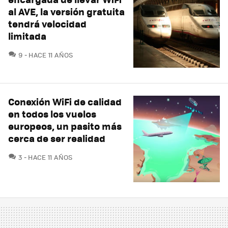
al AVE, la versión gratuita
tendrá velocidad
limitada
COMENTARIOS
9
HACE 11 AÑOS
Conexión WiFi de calidad
en todos los vuelos
europeos, un pasito más
cerca de ser realidad
COMENTARIOS
3
HACE 11 AÑOS