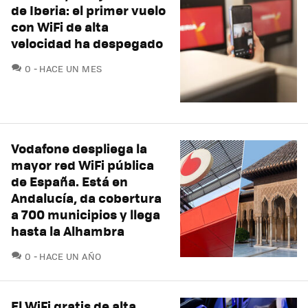
de Iberia: el primer vuelo
con WiFi de alta
velocidad ha despegado
COMENTARIOS
0
HACE UN MES
Vodafone despliega la
mayor red WiFi pública
de España. Está en
Andalucía, da cobertura
a 700 municipios y llega
hasta la Alhambra
COMENTARIOS
0
HACE UN AÑO
El WiFi gratis de alta