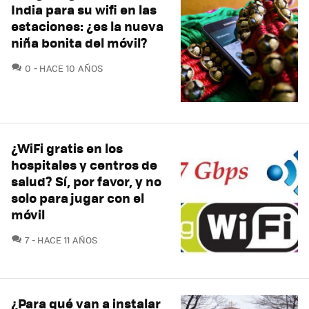
India para su wifi en las
estaciones: ¿es la nueva
niña bonita del móvil?
COMENTARIOS
0
HACE 10 AÑOS
¿WiFi gratis en los
hospitales y centros de
salud? Sí, por favor, y no
solo para jugar con el
móvil
COMENTARIOS
7
HACE 11 AÑOS
¿Para qué van a instalar