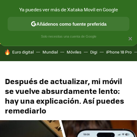
Ya puedes ver más de Xataka Movil en Google
CONECTIVIDAD
MÓVIL Y SOCIEDAD
APLICACIONES
COM
Añádenos como fuente preferida
Solo necesitas una cuenta de Google
×
HOY SE HABLA DE
Euro digital
Mundial
Móviles
Digi
iPhone 18 Pro
Después de actualizar, mi móvil
se vuelve absurdamente lento:
hay una explicación. Así puedes
remediarlo