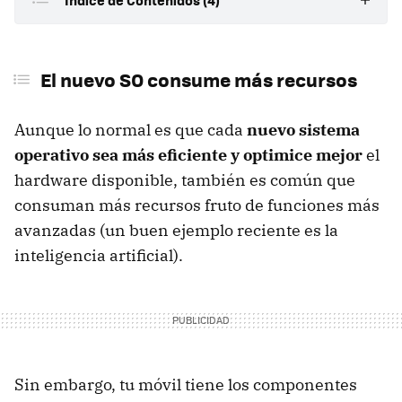
Índice de Contenidos (4)
El nuevo SO consume más recursos
El nuevo SO consume más recursos
Aplicaciones no compatibles
Una forma de gestionar la batería y componentes
Aunque lo normal es que cada
nuevo sistema
diferente
operativo sea más eficiente y optimice mejor
el
Cómo mejorar el rendimiento del móvil tras actualizar
hardware disponible, también es común que
consuman más recursos fruto de funciones más
avanzadas (un buen ejemplo reciente es la
inteligencia artificial).
Sin embargo, tu móvil tiene los componentes