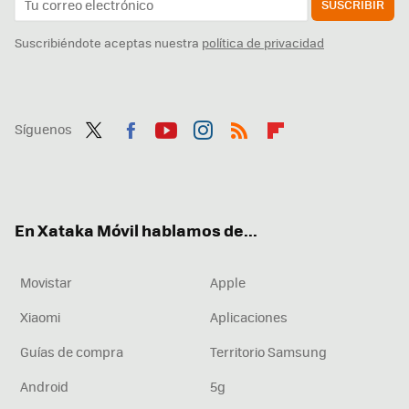
SUSCRIBIR
Suscribiéndote aceptas nuestra
política de privacidad
Síguenos
Twit
Fac
You
Inst
RSS
Flip
ter
ebo
tub
agr
boa
ok
e
am
rd
En Xataka Móvil hablamos de...
Movistar
Apple
Xiaomi
Aplicaciones
Guías de compra
Territorio Samsung
Android
5g