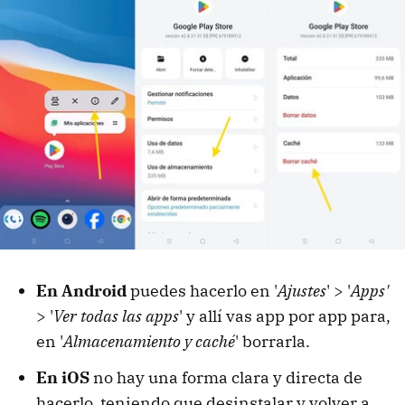
En Android
puedes hacerlo en '
Ajustes
' > '
Apps'
> '
Ver todas las apps
' y allí vas app por app para,
en '
Almacenamiento y caché
' borrarla.
En iOS
no hay una forma clara y directa de
hacerlo, teniendo que desinstalar y volver a