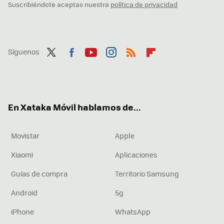
Suscribiéndote aceptas nuestra
política de privacidad
Síguenos
Twit
Fac
You
Inst
RSS
Flip
ter
ebo
tub
agr
boa
ok
e
am
rd
En Xataka Móvil hablamos de...
Movistar
Apple
Xiaomi
Aplicaciones
Guías de compra
Territorio Samsung
Android
5g
iPhone
WhatsApp