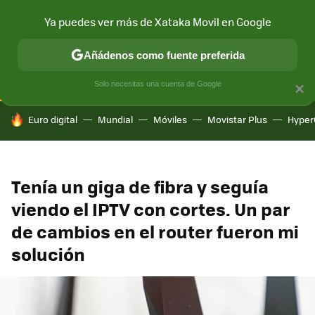
Ya puedes ver más de Xataka Movil en Google
CONECTIVIDAD
MÓVIL Y SOCIEDAD
APLICACIONES
COM
Añádenos como fuente preferida
Solo necesitas una cuenta de Google
×
HOY SE HABLA DE
Euro digital
Mundial
Móviles
Movistar Plus
Hyper
Tenía un giga de fibra y seguía
viendo el IPTV con cortes. Un par
de cambios en el router fueron mi
solución