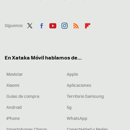
Síguenos
Twit
Fac
You
Inst
RSS
Flip
ter
ebo
tub
agr
boa
ok
e
am
rd
En Xataka Móvil hablamos de...
Movistar
Apple
Xiaomi
Aplicaciones
Guías de compra
Territorio Samsung
Android
5g
iPhone
WhatsApp
Smartphones Chinos
Conectividad y Redes