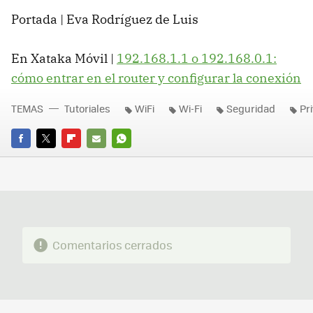
Portada | Eva Rodríguez de Luis
En Xataka Móvil |
192.168.1.1 o 192.168.0.1:
cómo entrar en el router y configurar la conexión
TEMAS
Tutoriales
WiFi
Wi-Fi
Seguridad
Pr
FACEBOOK
TWITTER
FLIPBOARD
E-
WHATSAPP
MAIL
Comentarios cerrados