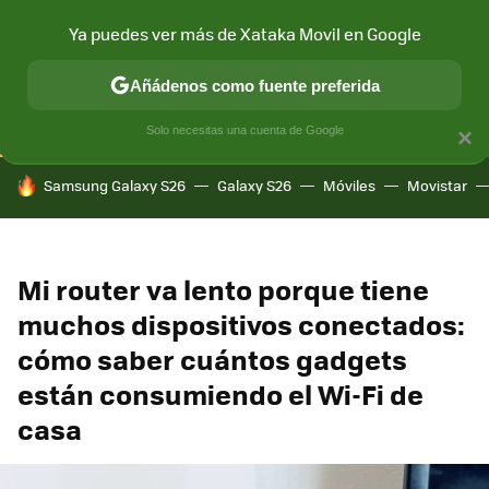
Ya puedes ver más de Xataka Movil en Google
CONECTIVIDAD
MÓVIL Y SOCIEDAD
APLICACIONES
COM
Añádenos como fuente preferida
Solo necesitas una cuenta de Google
×
HOY SE HABLA DE
Samsung Galaxy S26
Galaxy S26
Móviles
Movistar
Mi router va lento porque tiene
muchos dispositivos conectados:
cómo saber cuántos gadgets
están consumiendo el Wi-Fi de
casa